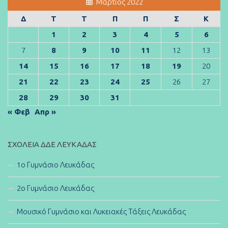
Μάρτιος 2022
Δ
Τ
Τ
Π
Π
Σ
Κ
1
2
3
4
5
6
7
8
9
10
11
12
13
14
15
16
17
18
19
20
21
22
23
24
25
26
27
28
29
30
31
« Φεβ
Απρ »
ΣΧΟΛΕΊΑ ΔΔΕ ΛΕΥΚΆΔΑΣ
1ο Γυμνάσιο Λευκάδας
2ο Γυμνάσιο Λευκάδας
Μουσικό Γυμνάσιο και Λυκειακές Τάξεις Λευκάδας