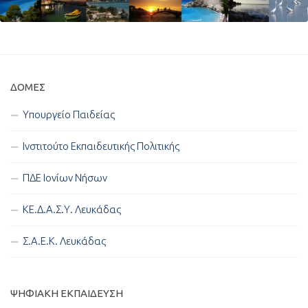
ΔΟΜΈΣ
Υπουργείο Παιδείας
Ινστιτούτο Εκπαιδευτικής Πολιτικής
ΠΔΕ Ιονίων Νήσων
ΚΕ.Δ.Α.Σ.Υ. Λευκάδας
Σ.Α.Ε.Κ. Λευκάδας
ΨΗΦΙΑΚΉ ΕΚΠΑΊΔΕΥΣΗ