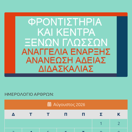
ΗΜΕΡΟΛΌΓΙΟ ΆΡΘΡΩΝ:
Αύγουστος 2026
Δ
Τ
Τ
Π
Π
Σ
Κ
1
2