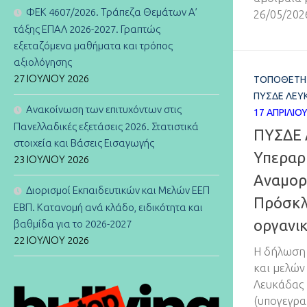
ΦΕΚ 4607/2026. Τράπεζα Θεμάτων Α’
26/05/202
τάξης ΕΠΑΛ 2026-2027. Γραπτώς
εξεταζόμενα μαθήματα και τρόπος
αξιολόγησης
27 ΙΟΥΛΊΟΥ 2026
ΤΟΠΟΘΕΤΉ
ΠΥΣΔΕ ΛΕΥ
Ανακοίνωση των επιτυχόντων στις
17 ΑΠΡΙΛΊΟ
Πανελλαδικές εξετάσεις 2026. Στατιστικά
ΠΥΣΔΕ 
στοιχεία και Βάσεις Εισαγωγής
Υπεραρ
23 ΙΟΥΛΊΟΥ 2026
Αναμορ
Διορισμοί Εκπαιδευτικών και Μελών ΕΕΠ
Πρόσκλ
ΕΒΠ. Κατανομή ανά κλάδο, ειδικότητα και
οργανι
βαθμίδα για το 2026-2027
22 ΙΟΥΛΊΟΥ 2026
Η δήλωση 
και μελών
Λευκάδας 
(υπογεγρα