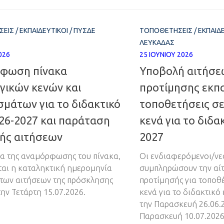
ΣΕΙΣ
/
ΕΚΠΑΙΔΕΥΤΙΚΟΊ
/
ΠΥΣΔΕ
ΤΟΠΟΘΕΤΉΣΕΙΣ
/
ΕΚΠΑΙΔ
ΛΕΥΚΆΔΑΣ
026
25 ΙΟΥΝΊΟΥ 2026
φωση πίνακα
Υποβολή αιτήσε
γικών κενών και
προτίμησης εκπα
μάτων για το διδακτικό
τοποθετήσεις σε
26-2027 και παράταση
κενά για το διδα
ής αιτήσεων
2027
ια της αναμόρφωσης του πίνακα,
Οι ενδιαφερόμενοι/νε
ται η καταληκτική ημερομηνία
συμπληρώσουν την αί
των αιτήσεων της πρόσκλησης
προτίμησής για τοποθ
την Τετάρτη 15.07.2026.
κενά για το διδακτικό
την Παρασκευή 26.06.2
Παρασκευή 10.07.2026