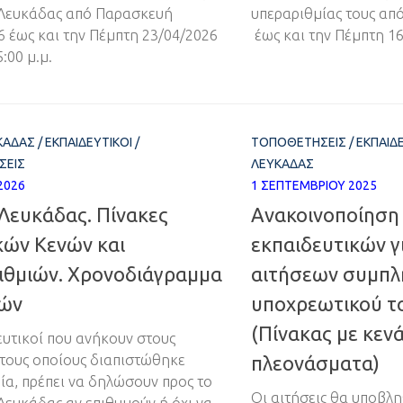
. Λευκάδας από Παρασκευή
υπεραριθμίας τους από
6 έως και την Πέμπτη 23/04/2026
έως και την Πέμπτη 16
:00 μ.μ.
ΚΆΔΑΣ
/
ΕΚΠΑΙΔΕΥΤΙΚΟΊ
/
ΤΟΠΟΘΕΤΉΣΕΙΣ
/
ΕΚΠΑΙΔ
ΣΕΙΣ
ΛΕΥΚΆΔΑΣ
2026
1 ΣΕΠΤΕΜΒΡΊΟΥ 2025
Λευκάδας. Πίνακες
Ανακοινοποίηση
κών Κενών και
εκπαιδευτικών γ
ιθμιών. Χρονοδιάγραμμα
αιτήσεων συμπ
ιών
υποχρεωτικού τ
(Πίνακας με κενά
ευτικοί που ανήκουν στους
τους οποίους διαπιστώθηκε
πλεονάσματα)
ία, πρέπει να δηλώσουν προς το
Οι αιτήσεις θα υποβλη