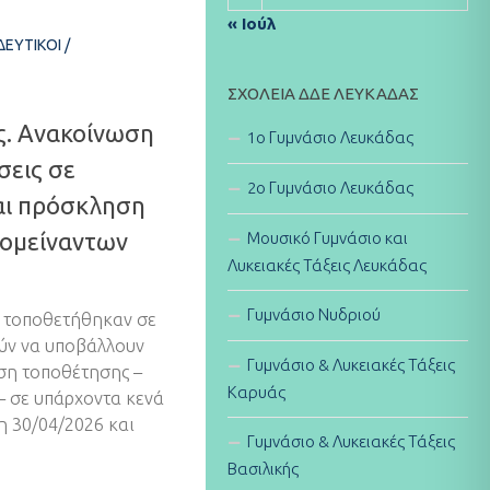
« Ιούλ
ΔΕΥΤΙΚΟΊ
/
ΣΧΟΛΕΊΑ ΔΔΕ ΛΕΥΚΆΔΑΣ
. Ανακοίνωση
1ο Γυμνάσιο Λευκάδας
σεις σε
2ο Γυμνάσιο Λευκάδας
αι πρόσκληση
πομείναντων
Μουσικό Γυμνάσιο και
Λυκειακές Τάξεις Λευκάδας
Γυμνάσιο Νυδριού
ν τοποθετήθηκαν σε
ύν να υποβάλλουν
Γυμνάσιο & Λυκειακές Τάξεις
ση τοποθέτησης –
Καρυάς
– σε υπάρχοντα κενά
η 30/04/2026 και
Γυμνάσιο & Λυκειακές Τάξεις
Βασιλικής