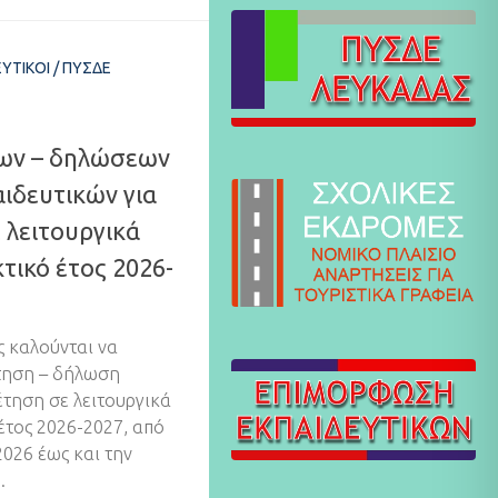
ΕΥΤΙΚΟΊ
/
ΠΥΣΔΕ
ων – δηλώσεων
ιδευτικών για
 λειτουργικά
κτικό έτος 2026-
ς καλούνται να
τηση – δήλωση
έτηση σε λειτουργικά
 έτος 2026-2027, από
026 έως και την
.