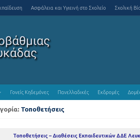
κπαίδευση
Ασφάλεια και Υγιεινή στο Σχολείο
Σχολική Βί
Γονείς Κηδεμόνες
Πανελλαδικές
Εκδρομές
Δομέ
γορία:
Τοποθετήσεις
Τοποθετήσεις – Διαθέσεις Εκπαιδευτικών ΔΔΕ Λευ