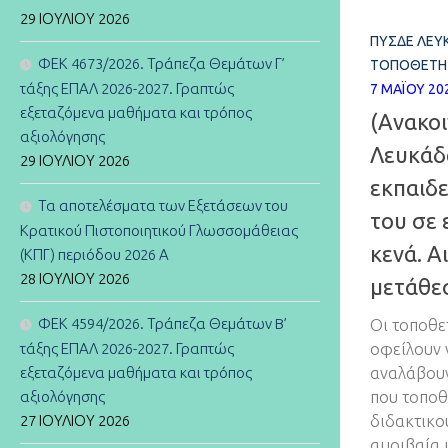
29 ΙΟΥΛΊΟΥ 2026
ΠΥΣΔΕ ΛΕΥ
ΦΕΚ 4673/2026. Τράπεζα Θεμάτων Γ’
ΤΟΠΟΘΕΤΉ
τάξης ΕΠΑΛ 2026-2027. Γραπτώς
7 ΜΑΪ́ΟΥ 20
εξεταζόμενα μαθήματα και τρόπος
(Ανακο
αξιολόγησης
Λευκάδ
29 ΙΟΥΛΊΟΥ 2026
εκπαιδ
Τα αποτελέσματα των Εξετάσεων του
του σε 
Κρατικού Πιστοποιητικού Γλωσσομάθειας
κενά. Α
(ΚΠΓ) περιόδου 2026 Α
28 ΙΟΥΛΊΟΥ 2026
μετάθε
ΦΕΚ 4594/2026. Τράπεζα Θεμάτων B’
Οι τοποθε
οφείλουν 
τάξης ΕΠΑΛ 2026-2027. Γραπτώς
αναλάβουν
εξεταζόμενα μαθήματα και τρόπος
που τοποθε
αξιολόγησης
διδακτικού
27 ΙΟΥΛΊΟΥ 2026
αμοιβαία 