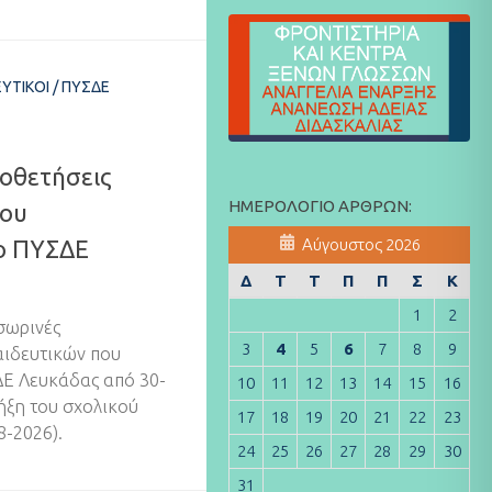
ΕΥΤΙΚΟΊ
/
ΠΥΣΔΕ
οθετήσεις
ΗΜΕΡΟΛΌΓΙΟ ΆΡΘΡΩΝ:
που
ο ΠΥΣΔΕ
Αύγουστος 2026
Δ
Τ
Τ
Π
Π
Σ
Κ
1
2
σωρινές
3
4
5
6
7
8
9
αιδευτικών που
Ε Λευκάδας από 30-
10
11
12
13
14
15
16
λήξη του σχολικού
17
18
19
20
21
22
23
8-2026).
24
25
26
27
28
29
30
31