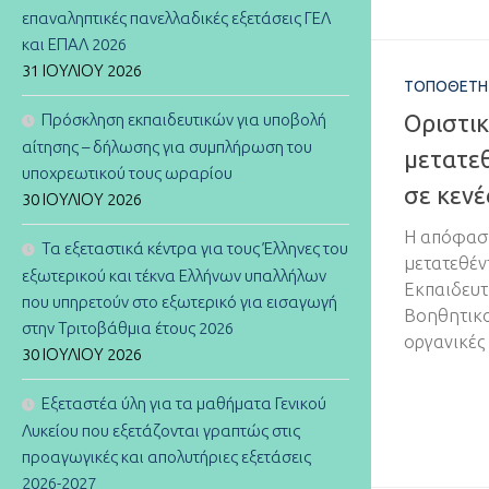
επαναληπτικές πανελλαδικές εξετάσεις ΓΕΛ
και ΕΠΑΛ 2026
31 ΙΟΥΛΊΟΥ 2026
ΤΟΠΟΘΕΤΉ
Οριστι
Πρόσκληση εκπαιδευτικών για υποβολή
αίτησης – δήλωσης για συμπλήρωση του
μετατε
υποχρεωτικού τους ωραρίου
σε κενέ
30 ΙΟΥΛΊΟΥ 2026
Η απόφαση
Τα εξεταστικά κέντρα για τους Έλληνες του
μετατεθέν
εξωτερικού και τέκνα Ελλήνων υπαλλήλων
Εκπαιδευτ
που υπηρετούν στο εξωτερικό για εισαγωγή
Βοηθητικο
στην Τριτοβάθμια έτους 2026
οργανικές 
30 ΙΟΥΛΊΟΥ 2026
Εξεταστέα ύλη για τα μαθήματα Γενικού
Λυκείου που εξετάζονται γραπτώς στις
προαγωγικές και απολυτήριες εξετάσεις
2026-2027