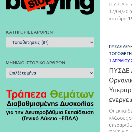
Π.Υ.Σ.Δ.Ε
17/04/202
και ώρα 15
ΚΑΤΗΓΟΡΊΕΣ ΆΡΘΡΩΝ:
Κατηγορίες
ΠΥΣΔΕ ΛΕΥ
Άρθρων:
ΤΟΠΟΘΕΤΉ
1 ΑΠΡΙΛΊΟΥ 
ΜΗΝΙΑΊΟ ΙΣΤΟΡΙΚΌ ΆΡΘΡΩΝ
ΠΥΣΔΕ 
Μηνιαίο
Ιστορικό
Οργανι
Άρθρων
Υπεραρ
ενεργε
Οι εκπαιδ
κλάδους σ
υπεραριθμ