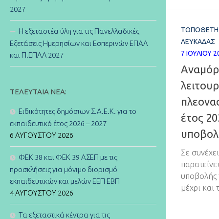
2027
ΤΟΠΟΘΕΤΉ
Η εξεταστέα ύλη για τις Πανελλαδικές
ΛΕΥΚΆΔΑΣ
Εξετάσεις Ημερησίων και Εσπερινών ΕΠΑΛ
7 ΙΟΥΛΊΟΥ 2
και Π.ΕΠΑΛ 2027
Αναμόρ
λειτουρ
ΤΕΛΕΥΤΑΊΑ ΝΈΑ:
πλεονασ
Ειδικότητες δημόσιων Σ.Α.Ε.Κ. για το
έτος 20
εκπαιδευτικό έτος 2026 – 2027
υποβολ
6 ΑΥΓΟΎΣΤΟΥ 2026
Σε συνέχε
ΦΕΚ 38 και ΦΕΚ 39 ΑΣΕΠ με τις
παρατείνε
προσκλήσεις για μόνιμο διορισμό
υποβολής 
εκπαιδευτικών και μελών ΕΕΠ ΕΒΠ
μέχρι και 
4 ΑΥΓΟΎΣΤΟΥ 2026
Τα εξεταστικά κέντρα για τις