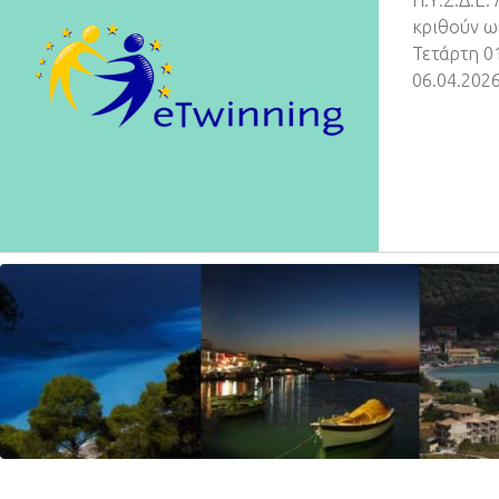
Π.Υ.Σ.Δ.Ε.
κριθούν ω
Τετάρτη 0
06.04.2026