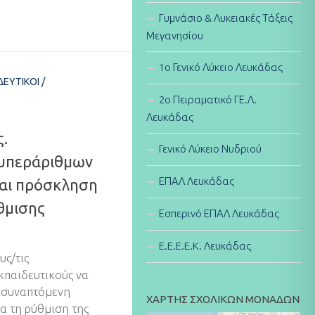
Γυμνάσιο & Λυκειακές Τάξεις
Μεγανησίου
1ο Γενικό Λύκειο Λευκάδας
ΔΕΥΤΙΚΟΊ
/
2ο Πειραματικό ΓΕ.Λ.
Λευκάδας
.
Γενικό Λύκειο Νυδριού
υπεράριθμων
ΕΠΑΛ Λευκάδας
και πρόσκληση
θμισης
Εσπερινό ΕΠΑΛ Λευκάδας
E.E.E.E.K. Λευκάδας
υς/τις
κπαιδευτικούς να
ισυναπτόμενη
ΧΑΡΤΗΣ ΣΧΟΛΙΚΩΝ ΜΟΝΑΔΩΝ
α τη ρύθμιση της