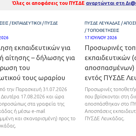
Όλες οι αποφάσεις του ΠΥΣΔΕ
αναρτώνται στη Δι@
ΣΕΙΣ
/
ΕΚΠΑΙΔΕΥΤΙΚΟΊ
/
ΠΥΣΔΕ
ΠΥΣΔΕ ΛΕΥΚΆΔΑΣ
/
ΑΠΟΣ
/
ΤΟΠΟΘΕΤΉΣΕΙΣ
2026
17 ΙΟΥΛΊΟΥ 2026
ηση εκπαιδευτικών για
Προσωρινές τοπ
ή αίτησης – δήλωσης για
εκπαιδευτικών (
ρωση του
αποσπασμένων) 
ωτικού τους ωραρίου
εντός ΠΥΣΔΕ Λε
από την Παρασκευή 31.07.2026
Προσωρινές τοποθετήσ
η Δευτέρα 17.08.2026 και ώρα
που βρίσκονται στη δι
τοπροσώπως στα γραφεία της
αποσπάσθηκαν στο ΠΥ
υκάδας ή μέσω e-mail
Αποσπάσεις εκπαιδευτ
μμένη και σκαναρισμένη) προς το
ΠΥΣΔΕ Λευκάδας.
υκάδας.