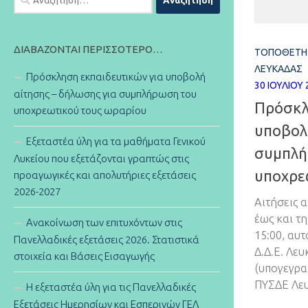
για:
ΔΙΑΒΆΖΟΝΤΑΙ ΠΕΡΙΣΣΌΤΕΡΟ…
ΤΟΠΟΘΕΤΉ
ΛΕΥΚΆΔΑΣ
Πρόσκληση εκπαιδευτικών για υποβολή
30 ΙΟΥΛΊΟΥ 
αίτησης – δήλωσης για συμπλήρωση του
Πρόσκλ
υποχρεωτικού τους ωραρίου
υποβολ
Εξεταστέα ύλη για τα μαθήματα Γενικού
συμπλή
Λυκείου που εξετάζονται γραπτώς στις
υποχρε
προαγωγικές και απολυτήριες εξετάσεις
2026-2027
Αιτήσεις 
έως και τ
Ανακοίνωση των επιτυχόντων στις
15:00, αυ
Πανελλαδικές εξετάσεις 2026. Στατιστικά
Δ.Δ.Ε. Λε
στοιχεία και Βάσεις Εισαγωγής
(υπογεγρα
ΠΥΣΔΕ Λε
Η εξεταστέα ύλη για τις Πανελλαδικές
Εξετάσεις Ημερησίων και Εσπερινών ΓΕΛ