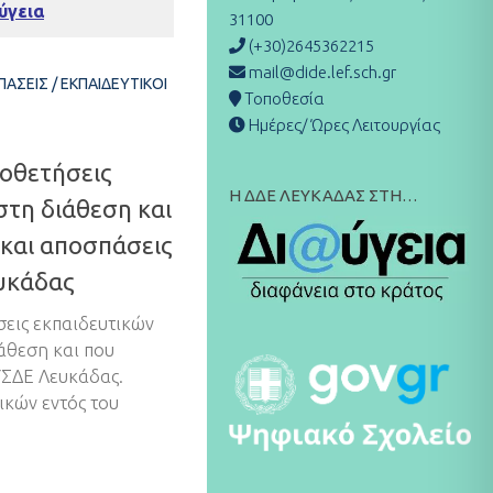
ύγεια
31100
(+30)2645362215
mail@dide.lef.sch.gr
ΠΆΣΕΙΣ
/
ΕΚΠΑΙΔΕΥΤΙΚΟΊ
Τοποθεσία
Ημέρες/ Ώρες Λειτουργίας
οθετήσεις
Η ΔΔΕ ΛΕΥΚΑΔΑΣ ΣΤΗ…
στη διάθεση και
και αποσπάσεις
υκάδας
εις εκπαιδευτικών
άθεση και που
ΣΔΕ Λευκάδας.
ικών εντός του