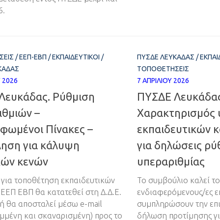
6.
ΣΕΙΣ
/
ΕΕΠ-ΕΒΠ
/
ΕΚΠΑΙΔΕΥΤΙΚΟΊ
/
ΠΥΣΔΕ ΛΕΥΚΆΔΑΣ
/
ΕΚΠΑΙ
ΚΆΔΑΣ
ΤΟΠΟΘΕΤΉΣΕΙΣ
Υ 2026
7 ΑΠΡΙΛΊΟΥ 2026
Λευκάδας. Ρύθμιση
ΠΥΣΔΕ Λευκάδας
ιθμιών –
Χαρακτηρισμός 
φωμένοι Πίνακες –
εκπαιδευτικών 
ηση για κάλυψη
για δηλώσεις ρύ
κών κενών
υπεραριθμίας
για τοποθέτηση εκπαιδευτικών
Το συμβούλιο καλεί το
 ΕΕΠ ΕΒΠ θα κατατεθεί στη Δ.Δ.Ε.
ενδιαφερόμενους/ες ε
ή θα αποσταλεί μέσω e-mail
συμπληρώσουν την επ
μμένη και σκαναρισμένη) προς το
δήλωση προτίμησης γι