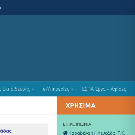
α
ς Εκπαίδευσης
e-Υπηρεσίες
ΕΣΠΑ Έργα – Αφίσες
ΧΡΉΣΙΜΑ
ΕΠΙΚΟΙΝΩΝΊΑ
κάδας
Καραβέλα 11, Λευκάδα, Τ.Κ.