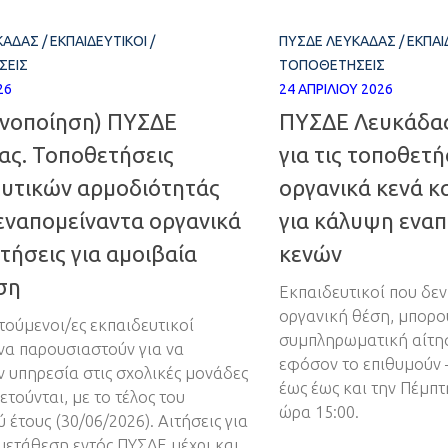
ΚΆΔΑΣ
/
ΕΚΠΑΙΔΕΥΤΙΚΟΊ
/
ΠΥΣΔΕ ΛΕΥΚΆΔΑΣ
/
ΕΚΠΑΙ
ΣΕΙΣ
ΤΟΠΟΘΕΤΉΣΕΙΣ
26
24 ΑΠΡΙΛΊΟΥ 2026
ινοποίηση) ΠΥΣΔΕ
ΠΥΣΔΕ Λευκάδας
ας. Τοποθετήσεις
για τις τοποθετή
ευτικών αρμοδιότητάς
οργανικά κενά κ
εναπομείναντα οργανικά
για κάλυψη ενα
ιτήσεις για αμοιβαία
κενών
ση
Εκπαιδευτικοί που δε
οργανική θέση, μπορο
τούμενοι/ες εκπαιδευτικοί
συμπληρωματική αίτη
να παρουσιαστούν για να
εφόσον το επιθυμούν 
 υπηρεσία στις σχολικές μονάδες
έως έως και την Πέμπτ
τούνται, με το τέλος του
ώρα 15:00.
 έτους (30/06/2026). Αιτήσεις για
μετάθεση εντός ΠΥΣΔΕ μέχρι και