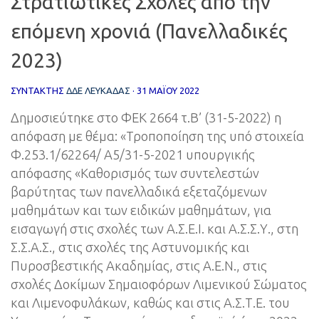
Στρατιωτικές Σχολές από την
επόμενη χρονιά (Πανελλαδικές
2023)
ΣΥΝΤΆΚΤΗΣ
ΔΔΕ ΛΕΥΚΑΔΑΣ
·
31 ΜΑΪ́ΟΥ 2022
Δημοσιεύτηκε στο ΦΕΚ 2664 τ.Β’ (31-5-2022) η
απόφαση με θέμα: «Τροποποίηση της υπό στοιχεία
Φ.253.1/62264/ Α5/31-5-2021 υπουργικής
απόφασης «Καθορισμός των συντελεστών
βαρύτητας των πανελλαδικά εξεταζόμενων
μαθημάτων και των ειδικών μαθημάτων, για
εισαγωγή στις σχολές των Α.Σ.Ε.Ι. και Α.Σ.Σ.Υ., στη
Σ.Σ.Α.Σ., στις σχολές της Αστυνομικής και
Πυροσβεστικής Ακαδημίας, στις Α.Ε.Ν., στις
σχολές Δοκίμων Σημαιοφόρων Λιμενικού Σώματος
και Λιμενοφυλάκων, καθώς και στις Α.Σ.Τ.Ε. του