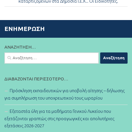
καταρτιζόμενων στα Δημόσια Ι.Ε.Κ.. Οι Ειδικότητες.
ΕΝΗΜΈΡΩΣΗ
ΑΝΑΖΉΤΗΣΗ…
Αναζήτηση
για:
ΔΙΑΒΆΖΟΝΤΑΙ ΠΕΡΙΣΣΌΤΕΡΟ…
Πρόσκληση εκπαιδευτικών για υποβολή αίτησης – δήλωσης
για συμπλήρωση του υποχρεωτικού τους ωραρίου
Εξεταστέα ύλη για τα μαθήματα Γενικού Λυκείου που
εξετάζονται γραπτώς στις προαγωγικές και απολυτήριες
εξετάσεις 2026-2027