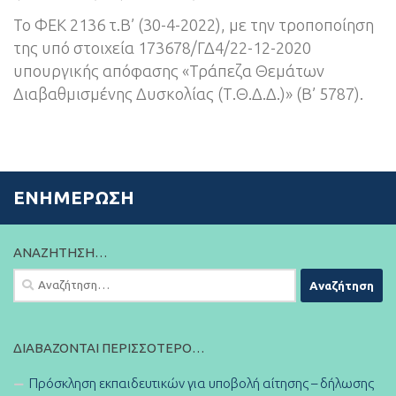
Το ΦΕΚ 2136 τ.Β’ (30-4-2022), με την τροποποίηση
της υπό στοιχεία 173678/ΓΔ4/22-12-2020
υπουργικής απόφασης «Τράπεζα Θεμάτων
Διαβαθμισμένης Δυσκολίας (Τ.Θ.Δ.Δ.)» (Β’ 5787).
ΕΝΗΜΈΡΩΣΗ
ΑΝΑΖΉΤΗΣΗ…
Αναζήτηση
για:
ΔΙΑΒΆΖΟΝΤΑΙ ΠΕΡΙΣΣΌΤΕΡΟ…
Πρόσκληση εκπαιδευτικών για υποβολή αίτησης – δήλωσης