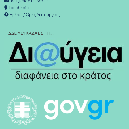
mail@dide.lef.sch.gr
Τοποθεσία
Ημέρες/ Ώρες Λειτουργίας
Η ΔΔΕ ΛΕΥΚΑΔΑΣ ΣΤΗ…