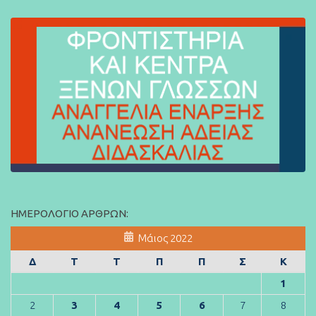
ΗΜΕΡΟΛΌΓΙΟ ΆΡΘΡΩΝ:
Μάιος 2022
Δ
Τ
Τ
Π
Π
Σ
Κ
1
2
3
4
5
6
7
8