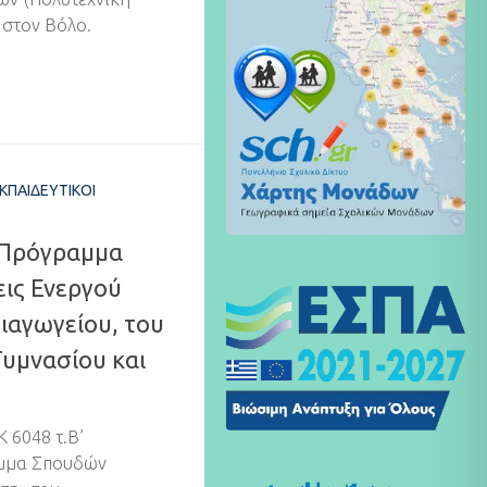
 στον Βόλο.
ΚΠΑΙΔΕΥΤΙΚΟΊ
 Πρόγραμμα
ις Ενεργού
ιαγωγείου, του
Γυμνασίου και
 6048 τ.Β’
αμμα Σπουδών