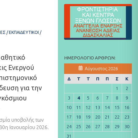
ΤΕΣ
/
ΕΚΠΑΙΔΕΥΤΙΚΟΊ
/
Μαθητικό
ΗΜΕΡΟΛΌΓΙΟ ΆΡΘΡΩΝ:
ις Ενεργού
Αύγουστος 2026
Επιστημονικό
Δ
Τ
Τ
Π
Π
Σ
Κ
δευση για την
1
2
γκόσμιου
3
4
5
6
7
8
9
»
10
11
12
13
14
15
16
17
18
19
20
21
22
23
σμία υποβολής των
24
25
26
27
28
29
30
30η Ιανουαρίου 2026.
31