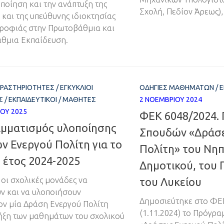
ποίηση και την ανάπτυξη της
Σχολή, Πεδίον Άρεως),
 και της υπεύθυνης ιδιοκτησίας
ροφιάς στην Πρωτοβάθμια και
θμια Εκπαίδευση.
ΔΡΑΣΤΗΡΙΌΤΗΤΕΣ
/
ΕΓΚΎΚΛΙΟΙ
ΟΔΗΓΊΕΣ ΜΑΘΗΜΆΤΩΝ
/
Ε
Σ
/
ΕΚΠΑΙΔΕΥΤΙΚΟΊ
/
ΜΑΘΗΤΈΣ
2 ΝΟΕΜΒΡΊΟΥ 2024
ΊΟΥ 2025
ΦΕΚ 6048/2024.
μματισμός υλοποίησης
Σπουδών «Δράσε
 Ενεργού Πολίτη για το
Πολίτη» του Νηπ
 έτος 2024-2025
Δημοτικού, του 
 οι σχολικές μονάδες να
του Λυκείου
ν και να υλοποιήσουν
Δημοσιεύτηκε στο ΦΕΚ
ον μία Δράση Ενεργού Πολίτη
(1.11.2024) το Πρόγρ
λήξη των μαθημάτων του σχολικού