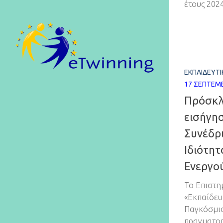
έτους 202
ΕΚΠΑΙΔΕΥΤΙ
17 ΣΕΠΤΕΜΒ
Πρόσκλ
εισήγη
Συνέδρι
Ιδιότητ
Ενεργο
Το Επιστη
«Εκπαίδευ
Παγκόσμιο
πραγματοπ