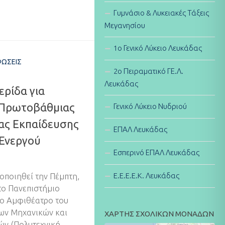
Γυμνάσιο & Λυκειακές Τάξεις
Μεγανησίου
1ο Γενικό Λύκειο Λευκάδας
ΏΣΕΙΣ
2ο Πειραματικό ΓΕ.Λ.
Λευκάδας
ρίδα για
 Πρωτοβάθμιας
Γενικό Λύκειο Νυδριού
ας Εκπαίδευσης
ΕΠΑΛ Λευκάδας
 Ενεργού
Εσπερινό ΕΠΑΛ Λευκάδας
E.E.E.E.K. Λευκάδας
οποιηθεί την Πέμπτη,
το Πανεπιστήμιο
λο Αμφιθέατρο του
ων Μηχανικών και
ΧΑΡΤΗΣ ΣΧΟΛΙΚΩΝ ΜΟΝΑΔΩΝ
ών (Πολυτεχνική