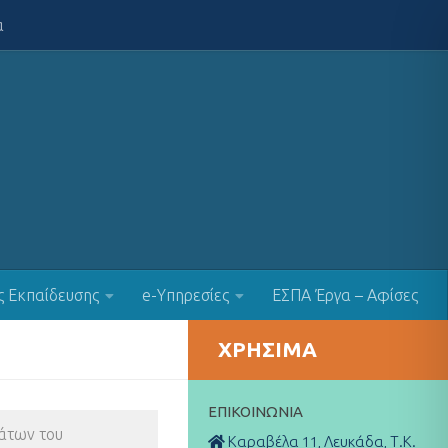
α
ς Εκπαίδευσης
e-Υπηρεσίες
ΕΣΠΑ Έργα – Αφίσες
ΧΡΉΣΙΜΑ
ΕΠΙΚΟΙΝΩΝΊΑ
άτων του
Καραβέλα 11, Λευκάδα, Τ.Κ.