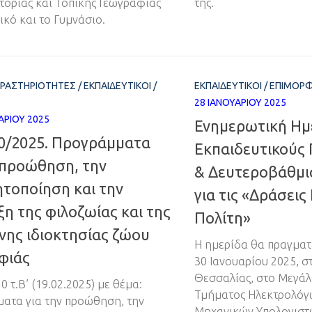
στορίας και Τοπικής Γεωγραφίας
της.
ικό και το Γυμνάσιο.
ΔΡΑΣΤΗΡΙΌΤΗΤΕΣ
/
ΕΚΠΑΙΔΕΥΤΙΚΟΊ
/
ΕΚΠΑΙΔΕΥΤΙΚΟΊ
/
ΕΠΙΜΟΡΦ
28 ΙΑΝΟΥΑΡΊΟΥ 2025
ΑΡΊΟΥ 2025
Ενημερωτική Ημε
0/2025. Προγράμματα
Εκπαιδευτικούς
 προώθηση, την
& Δευτεροβάθμι
τοποίηση και την
για τις «Δράσεις
η της φιλοζωίας και της
Πολίτη»
νης ιδιοκτησίας ζώου
Η ημερίδα θα πραγματ
φιάς
30 Ιανουαρίου 2025, σ
Θεσσαλίας, στο Μεγά
 τ.Β’ (19.02.2025) με θέμα:
Τμήματος Ηλεκτρολόγ
ατα για την προώθηση, την
Μηχανικών Υπολογιστ