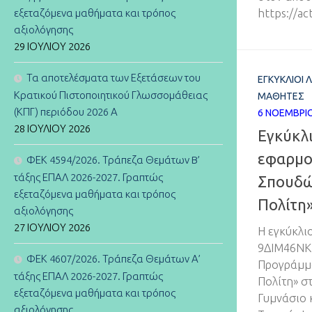
εξεταζόμενα μαθήματα και τρόπος
https://act
αξιολόγησης
29 ΙΟΥΛΊΟΥ 2026
Τα αποτελέσματα των Εξετάσεων του
ΕΓΚΎΚΛΙΟΙ 
Κρατικού Πιστοποιητικού Γλωσσομάθειας
ΜΑΘΗΤΈΣ
(ΚΠΓ) περιόδου 2026 Α
6 ΝΟΕΜΒΡΊ
28 ΙΟΥΛΊΟΥ 2026
Εγκύκλι
εφαρμο
ΦΕΚ 4594/2026. Τράπεζα Θεμάτων B’
τάξης ΕΠΑΛ 2026-2027. Γραπτώς
Σπουδώ
εξεταζόμενα μαθήματα και τρόπος
Πολίτη
αξιολόγησης
27 ΙΟΥΛΊΟΥ 2026
Η εγκύκλι
9ΔΙΜ46ΝΚΠ
ΦΕΚ 4607/2026. Τράπεζα Θεμάτων Α’
Προγράμμα
τάξης ΕΠΑΛ 2026-2027. Γραπτώς
Πολίτη» σ
εξεταζόμενα μαθήματα και τρόπος
Γυμνάσιο 
αξιολόγησης