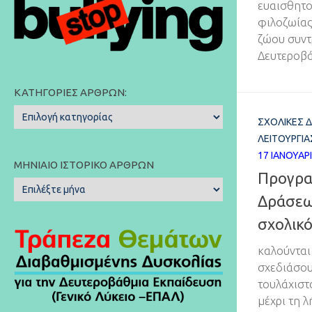
ευαισθητο
φιλοζωίας
ζώου συντ
Δευτεροβά
ΚΑΤΗΓΟΡΊΕΣ ΆΡΘΡΩΝ:
Κατηγορίες
ΣΧΟΛΙΚΈΣ 
Άρθρων:
ΛΕΙΤΟΥΡΓΊΑ
17 ΙΑΝΟΥΑΡ
ΜΗΝΙΑΊΟ ΙΣΤΟΡΙΚΌ ΆΡΘΡΩΝ
Προγρα
Μηνιαίο
Δράσεων
Ιστορικό
Άρθρων
σχολικό
καλούνται
σχεδιάσου
τουλάχιστ
μέχρι τη 