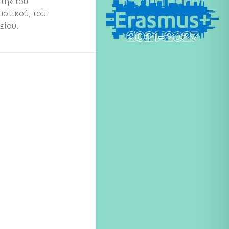
τη» του
μοτικού, του
είου.