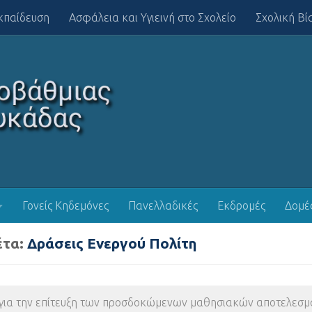
κπαίδευση
Ασφάλεια και Υγιεινή στο Σχολείο
Σχολική Βί
Γονείς Κηδεμόνες
Πανελλαδικές
Εκδρομές
Δομέ
έτα:
Δράσεις Ενεργού Πολίτη
 για την επίτευξη των προσδοκώμενων μαθησιακών αποτελεσμ