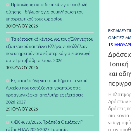
Πρόσκληση εκπαιδευτικών για υποβολή
αίτησης – δήλωσης για συμπλήρωση του
υποχρεωτικού τους ωραρίου
30 ΙΟΥΛΊΟΥ 2026
ΕΚΠΑΙΔΕΥΤ
ΟΔΗΓΊΕΣ 
Τα εξεταστικά κέντρα για τους Έλληνες του
15 ΙΑΝΟΥΑΡ
εξωτερικού και τέκνα Ελλήνων υπαλλήλων
Δράσεις
που υπηρετούν στο εξωτερικό για εισαγωγή
στην Τριτοβάθμια έτους 2026
Τοπική 
30 ΙΟΥΛΊΟΥ 2026
και οδη
Εξεταστέα ύλη για τα μαθήματα Γενικού
περιγρ
Λυκείου που εξετάζονται γραπτώς στις
Η πλατφό
προαγωγικές και απολυτήριες εξετάσεις
Δράσεων Ε
2026-2027
δράσεις π
29 ΙΟΥΛΊΟΥ 2026
πιο κοντά 
ΦΕΚ 4673/2026. Τράπεζα Θεμάτων Γ’
γεωγραφία
τάξης ΕΠΑΛ 2026-2027. Γραπτώς
στον αποθ