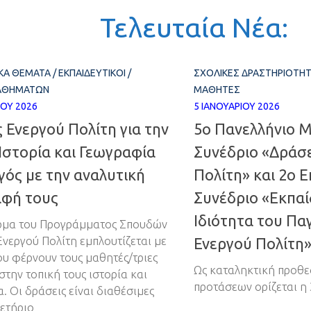
Τελευταία Νέα:
ΙΚΆ ΘΈΜΑΤΑ
/
ΕΚΠΑΙΔΕΥΤΙΚΟΊ
/
ΣΧΟΛΙΚΈΣ ΔΡΑΣΤΗΡΙΌΤΗ
ΜΑΘΗΜΆΤΩΝ
ΜΑΘΗΤΈΣ
ΊΟΥ 2026
5 ΙΑΝΟΥΑΡΊΟΥ 2026
 Ενεργού Πολίτη για την
5ο Πανελλήνιο 
Ιστορία και Γεωγραφία
Συνέδριο «Δράσε
γός με την αναλυτική
Πολίτη» και 2ο 
αφή τους
Συνέδριο «Εκπαί
Ιδιότητα του Πα
ρμα του Προγράμματος Σπουδών
νεργού Πολίτη εμπλουτίζεται με
Ενεργού Πολίτη
ου φέρνουν τους μαθητές/τριες
Ως καταληκτική προθε
στην τοπική τους ιστορία και
προτάσεων ορίζεται η 
. Οι δράσεις είναι διαθέσιμες
ετήριο