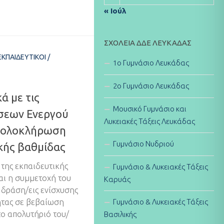
« Ιούλ
ΣΧΟΛΕΊΑ ΔΔΕ ΛΕΥΚΆΔΑΣ
ΕΚΠΑΙΔΕΥΤΙΚΟΊ
/
1ο Γυμνάσιο Λευκάδας
2ο Γυμνάσιο Λευκάδας
ά με τις
Μουσικό Γυμνάσιο και
σεων Ενεργού
Λυκειακές Τάξεις Λευκάδας
ν ολοκλήρωση
Γυμνάσιο Νυδριού
κής βαθμίδας
της εκπαιδευτικής
Γυμνάσιο & Λυκειακές Τάξεις
ι η συμμετοχή του
Καρυάς
 δράση/εις ενίσχυσης
Γυμνάσιο & Λυκειακές Τάξεις
ητας σε βεβαίωση
το απολυτήριό του/
Βασιλικής