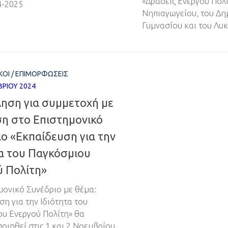
«Δράσεις Ενεργού Πολί
4-2025
Νηπιαγωγείου, του Δη
Γυμνασίου και του Λυκ
ΚΟΊ
/
ΕΠΙΜΟΡΦΏΣΕΙΣ
ΡΊΟΥ 2024
ηση για συμμετοχή με
ση στο Επιστημονικό
ο «Εκπαίδευση για την
α του Παγκόσμιου
ύ Πολίτη»
μονικό Συνέδριο με θέμα:
ση για την Ιδιότητα του
υ Ενεργού Πολίτη» θα
οιηθεί στις 1 και 2 Νοεμβρίου