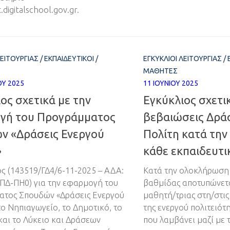
.digitalschool.gov.gr.
ΛΕΙΤΟΥΡΓΊΑΣ
/
ΕΚΠΑΙΔΕΥΤΙΚΟΊ
/
ΕΓΚΎΚΛΙΟΙ ΛΕΙΤΟΥΡΓΊΑΣ
/
ΜΑΘΗΤΈΣ
ΟΥ 2025
11 ΙΟΥΝΊΟΥ 2025
ος σχετικά με την
Εγκύκλιος σχετικ
γή του Προγράμματος
βεβαιώσεις Δρά
ν «Δράσεις Ενεργού
Πολίτη κατά τη
»
κάθε εκπαιδευτι
ος (143519/ΓΔ4/6-11-2025 – ΑΔΑ:
Κατά την ολοκλήρωση 
Δ-ΠΗ0) για την εφαρμογή του
βαθμίδας αποτυπώνετα
τος Σπουδών «Δράσεις Ενεργού
μαθητή/τριας στη/στις
το Νηπιαγωγείο, το Δημοτικό, το
της ενεργού πολιτειότ
και το Λύκειο και Δράσεων
που λαμβάνει μαζί με 