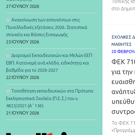
Τοπικής Ι
27 ΙΟΥΛΊΟΥ 2026
στο Δημοτ
Ανακοίνωση των επιτυχόντων στις
Πανελλαδικές εξετάσεις 2026. Στατιστικά
στοιχεία και Βάσεις Εισαγωγής
ΣΧΟΛΙΚΈΣ 
23 ΙΟΥΛΊΟΥ 2026
ΜΑΘΗΤΈΣ
20 ΦΕΒΡΟΥ
Διορισμοί Εκπαιδευτικών και Μελών ΕΕΠ
ΦΕΚ 71
ΕΒΠ. Κατανομή ανά κλάδο, ειδικότητα και
βαθμίδα για το 2026-2027
για την
22 ΙΟΥΛΊΟΥ 2026
ευαισθη
ανάπτυξ
Τοποθέτηση εκπαιδευτικών στα Πρότυπα
Εκκλησιαστικά Σχολεία (Π.Ε.Σ.) του ν.
υπεύθυ
4823/2021 (Α΄ 136)
συντρο
21 ΙΟΥΛΊΟΥ 2026
Το ΦΕΚ 710
«Προγράμμ