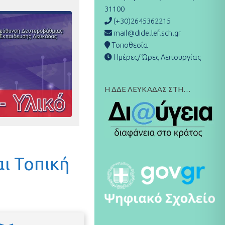
31100
(+30)2645362215
mail@dide.lef.sch.gr
Τοποθεσία
Ημέρες/ Ώρες Λειτουργίας
Η ΔΔΕ ΛΕΥΚΑΔΑΣ ΣΤΗ…
αι Τοπική