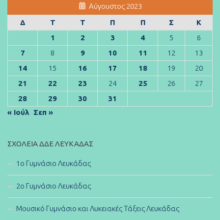
Αύγουστος 2023
Δ
Τ
Τ
Π
Π
Σ
Κ
1
2
3
4
5
6
7
8
9
10
11
12
13
14
15
16
17
18
19
20
21
22
23
24
25
26
27
28
29
30
31
« Ιούλ
Σεπ »
ΣΧΟΛΕΊΑ ΔΔΕ ΛΕΥΚΆΔΑΣ
1ο Γυμνάσιο Λευκάδας
2ο Γυμνάσιο Λευκάδας
Μουσικό Γυμνάσιο και Λυκειακές Τάξεις Λευκάδας