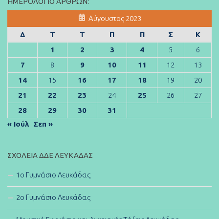
ΗΜΕΡΟΛΌΓΙΟ ΆΡΘΡΩΝ:
Αύγουστος 2023
Δ
Τ
Τ
Π
Π
Σ
Κ
1
2
3
4
5
6
7
8
9
10
11
12
13
14
15
16
17
18
19
20
21
22
23
24
25
26
27
28
29
30
31
« Ιούλ
Σεπ »
ΣΧΟΛΕΊΑ ΔΔΕ ΛΕΥΚΆΔΑΣ
1ο Γυμνάσιο Λευκάδας
2ο Γυμνάσιο Λευκάδας