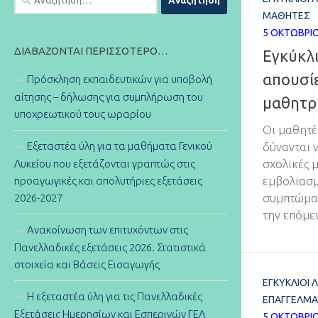
για:
ΜΑΘΗΤΈΣ
5 ΟΚΤΩΒΡΊΟ
ΔΙΑΒΆΖΟΝΤΑΙ ΠΕΡΙΣΣΌΤΕΡΟ…
Εγκύκλι
απουσί
Πρόσκληση εκπαιδευτικών για υποβολή
αίτησης – δήλωσης για συμπλήρωση του
μαθητρ
υποχρεωτικού τους ωραρίου
Οι μαθητέ
Εξεταστέα ύλη για τα μαθήματα Γενικού
δύνανται 
Λυκείου που εξετάζονται γραπτώς στις
σχολικές 
προαγωγικές και απολυτήριες εξετάσεις
εμβολιασμ
2026-2027
συμπτώματ
την επόμε
Ανακοίνωση των επιτυχόντων στις
Πανελλαδικές εξετάσεις 2026. Στατιστικά
στοιχεία και Βάσεις Εισαγωγής
ΕΓΚΎΚΛΙΟΙ 
Η εξεταστέα ύλη για τις Πανελλαδικές
ΕΠΑΓΓΕΛΜΑ
Εξετάσεις Ημερησίων και Εσπερινών ΓΕΛ
5 ΟΚΤΩΒΡΊΟ