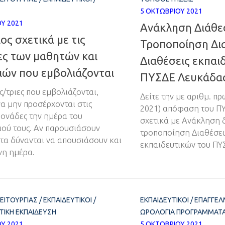
5 ΟΚΤΩΒΡΊΟΥ 2021
Υ 2021
Ανάκληση Διάθε
ος σχετικά με τις
Τροποποίηση Δι
ες των μαθητών και
Διαθέσεις εκπαι
ιών που εμβολιάζονται
ΠΥΣΔΕ Λευκάδα
ς/τριες που εμβολιάζονται,
Δείτε την με αριθμ. πρ
να μην προσέρχονται στις
2021) απόφαση του Π
μονάδες την ημέρα του
σχετικά με Ανάκληση 
ού τους. Αν παρουσιάσουν
τροποποίηση Διαθέσεω
α δύνανται να απουσιάσουν και
εκπαιδευτικών του Π
νη ημέρα.
ΛΕΙΤΟΥΡΓΊΑΣ
/
ΕΚΠΑΙΔΕΥΤΙΚΟΊ
/
ΕΚΠΑΙΔΕΥΤΙΚΟΊ
/
ΕΠΑΓΓΕΛ
ΤΙΚΉ ΕΚΠΑΊΔΕΥΣΗ
ΩΡΟΛΌΓΙΑ ΠΡΟΓΡΆΜΜΑΤ
Υ 2021
5 ΟΚΤΩΒΡΊΟΥ 2021