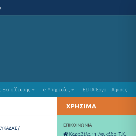
α
ς Εκπαίδευσης
e-Υπηρεσίες
ΕΣΠΑ Έργα – Αφίσες
ΧΡΉΣΙΜΑ
ΕΠΙΚΟΙΝΩΝΊΑ
ΕΥΚΆΔΑΣ
/
Καραβέλα 11, Λευκάδα, Τ.Κ.