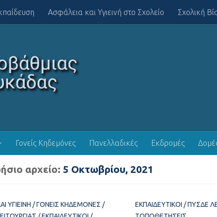
κπαίδευση
Ασφάλεια και Υγιεινή στο Σχολείο
Σχολική Βί
Γονείς Κηδεμόνες
Πανελλαδικές
Εκδρομές
Δομέ
ήσιο αρχείο:
5 Οκτωβρίου, 2021
ΑΙ ΥΓΙΕΙΝΉ
/
ΓΟΝΕΊΣ ΚΗΔΕΜΌΝΕΣ
/
ΕΚΠΑΙΔΕΥΤΙΚΟΊ
/
ΠΥΣΔΕ Λ
ΛΕΙΤΟΥΡΓΊΑΣ
/
ΕΚΠΑΙΔΕΥΤΙΚΟΊ
/
ΤΟΠΟΘΕΤΉΣΕΙΣ