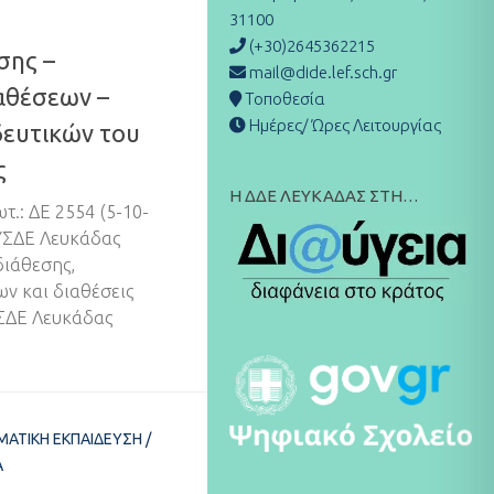
31100
(+30)2645362215
σης –
mail@dide.lef.sch.gr
αθέσεων –
Τοποθεσία
Ημέρες/ Ώρες Λειτουργίας
δευτικών του
ς
Η ΔΔΕ ΛΕΥΚΑΔΑΣ ΣΤΗ…
ωτ.: ΔΕ 2554 (5-10-
ΥΣΔΕ Λευκάδας
διάθεσης,
ν και διαθέσεις
ΥΣΔΕ Λευκάδας
ΜΑΤΙΚΉ ΕΚΠΑΊΔΕΥΣΗ
/
Α