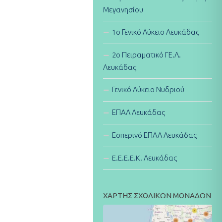
Μεγανησίου
1ο Γενικό Λύκειο Λευκάδας
2ο Πειραματικό ΓΕ.Λ.
Λευκάδας
Γενικό Λύκειο Νυδριού
ΕΠΑΛ Λευκάδας
Εσπερινό ΕΠΑΛ Λευκάδας
E.E.E.E.K. Λευκάδας
ΧΑΡΤΗΣ ΣΧΟΛΙΚΩΝ ΜΟΝΑΔΩΝ