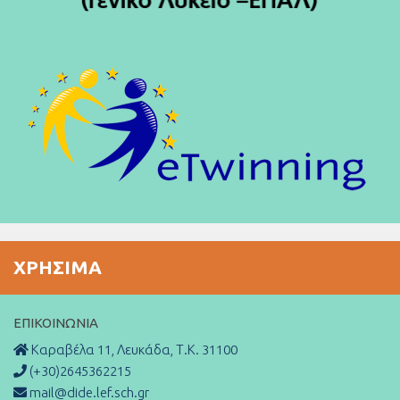
ΧΡΉΣΙΜΑ
ΕΠΙΚΟΙΝΩΝΊΑ
Καραβέλα 11, Λευκάδα, Τ.Κ. 31100
(+30)2645362215
mail@dide.lef.sch.gr