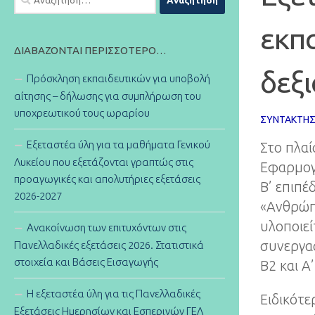
για:
εκπ
ΔΙΑΒΆΖΟΝΤΑΙ ΠΕΡΙΣΣΌΤΕΡΟ…
δεξι
Πρόσκληση εκπαιδευτικών για υποβολή
αίτησης – δήλωσης για συμπλήρωση του
υποχρεωτικού τους ωραρίου
ΣΥΝΤΆΚΤΗ
Εξεταστέα ύλη για τα μαθήματα Γενικού
Στο πλαί
Λυκείου που εξετάζονται γραπτώς στις
Εφαρμογ
προαγωγικές και απολυτήριες εξετάσεις
Β’ επιπ
2026-2027
«Ανθρώπ
υλοποιεί
Ανακοίνωση των επιτυχόντων στις
συνεργασ
Πανελλαδικές εξετάσεις 2026. Στατιστικά
στοιχεία και Βάσεις Εισαγωγής
Β2 και Α
Η εξεταστέα ύλη για τις Πανελλαδικές
Ειδικότ
Εξετάσεις Ημερησίων και Εσπερινών ΓΕΛ