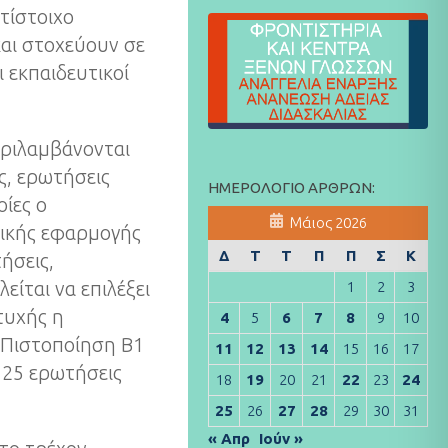
τίστοιχο
αι στοχεύουν σε
 εκπαιδευτικοί
εριλαμβάνονται
ς, ερωτήσεις
ΗΜΕΡΟΛΌΓΙΟ ΆΡΘΡΩΝ:
οίες ο
Μάιος 2026
ιδικής εφαρμογής
Δ
Τ
Τ
Π
Π
Σ
Κ
ήσεις,
1
2
3
είται να επιλέξει
τυχής η
4
5
6
7
8
9
10
ν Πιστοποίηση Β1
11
12
13
14
15
16
17
 25 ερωτήσεις
18
19
20
21
22
23
24
25
26
27
28
29
30
31
« Απρ
Ιούν »