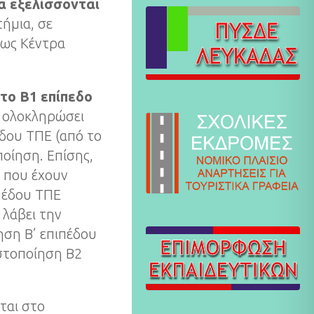
θα εξελίσσονται
τήμια, σε
 ως Κέντρα
το Β1 επίπεδο
ν ολοκληρώσει
δου ΤΠΕ (από το
ποίηση. Επίσης,
ί που έχουν
πέδου ΤΠΕ
 λάβει την
ηση Β’ επιπέδου
ιστοποίηση Β2
ται στο