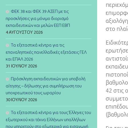
περιεχόμ
ΦΕΚ 38 και ΦΕΚ 39 ΑΣΕΠ με τις
επιμορφω
προσκλήσεις για μόνιμο διορισμό
αξιολόγη
εκπαιδευτικών και μελών ΕΕΠ ΕΒΠ
στο πλαί
4 ΑΥΓΟΎΣΤΟΥ 2026
Ειδικότε
Τα εξεταστικά κέντρα για τις
ερωτήσε
επαναληπτικές πανελλαδικές εξετάσεις ΓΕΛ
αντιστοί
και ΕΠΑΛ 2026
31 ΙΟΥΛΊΟΥ 2026
εκπαιδευ
πιστοποί
Πρόσκληση εκπαιδευτικών για υποβολή
βαθμολογ
αίτησης – δήλωσης για συμπλήρωση του
42 στις 
υποχρεωτικού τους ωραρίου
συμμετοχ
30 ΙΟΥΛΊΟΥ 2026
επιπέδου
Τα εξεταστικά κέντρα για τους Έλληνες του
(βαθμολο
εξωτερικού και τέκνα Ελλήνων υπαλλήλων
που υπηρετούν στο εξωτερικό για εισαγωγή