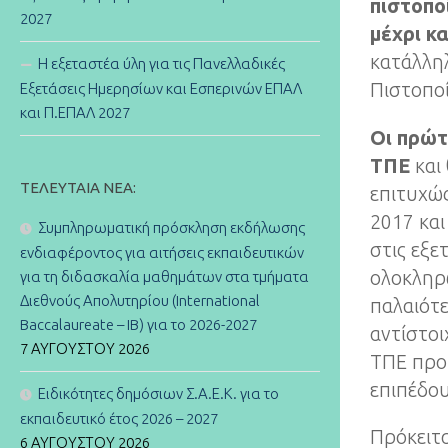
πιστοπο
2027
μέχρι κα
κατάλληλ
Η εξεταστέα ύλη για τις Πανελλαδικές
Πιστοποί
Εξετάσεις Ημερησίων και Εσπερινών ΕΠΑΛ
και Π.ΕΠΑΛ 2027
Οι πρώτ
ΤΠΕ
και
ΤΕΛΕΥΤΑΊΑ ΝΈΑ:
επιτυχώ
2017 και
Συμπληρωματική πρόσκληση εκδήλωσης
στις εξε
ενδιαφέροντος για αιτήσεις εκπαιδευτικών
ολοκληρ
για τη διδασκαλία μαθημάτων στα τμήματα
Διεθνούς Απολυτηρίου (International
παλαιότε
Baccalaureate – IB) για το 2026-2027
αντίστο
7 ΑΥΓΟΎΣΤΟΥ 2026
ΤΠΕ προϋ
επιπέδο
Ειδικότητες δημόσιων Σ.Α.Ε.Κ. για το
εκπαιδευτικό έτος 2026 – 2027
Πρόκειτα
6 ΑΥΓΟΎΣΤΟΥ 2026