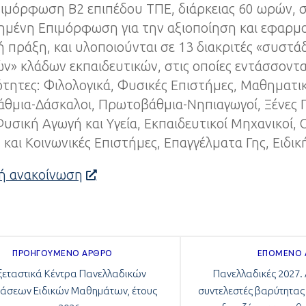
πιμόρφωση Β2 επιπέδου ΤΠΕ, διάρκειας 60 ωρών, 
μένη Επιμόρφωση για την αξιοποίηση και εφαρμ
ή πράξη, και υλοποιούνται σε 13 διακριτές «συστά
» κλάδων εκπαιδευτικών, στις οποίες εντάσσονται
κότητες: Φιλολογικά, Φυσικές Επιστήμες, Μαθηματ
θμια-Δάσκαλοι, Πρωτοβάθμια-Νηπιαγωγοί, Ξένες 
Φυσική Αγωγή και Υγεία, Εκπαιδευτικοί Μηχανικοί, 
 και Κοινωνικές Επιστήμες, Επαγγέλματα Γης, Ειδικ
κή ανακοίνωση
ΠΡΟΗΓΟΎΜΕΝΟ ΆΡΘΡΟ
ΕΠΌΜΕΝΟ
ξεταστικά Κέντρα Πανελλαδικών
Πανελλαδικές 2027.
τάσεων Ειδικών Μαθημάτων, έτους
συντελεστές βαρύτητας