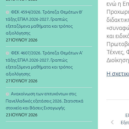
ενώ η Ε
Προχωρη
ΦΕΚ 4594/2026. Τράπεζα Θεμάτων B’
διδακτικ
τάξης ΕΠΑΛ 2026-2027. Γραπτώς
εξεταζόμενα μαθήματα και τρόπος
«συναφών
αξιολόγησης
και ειδι
27 ΙΟΥΛΊΟΥ 2026
Πρωτοβά
Τέχνες, 
ΦΕΚ 4607/2026. Τράπεζα Θεμάτων Α’
Διοίκηση
τάξης ΕΠΑΛ 2026-2027. Γραπτώς
εξεταζόμενα μαθήματα και τρόπος
Η σχετι
αξιολόγησης
27 ΙΟΥΛΊΟΥ 2026
Ανακοίνωση των επιτυχόντων στις
Πανελλαδικές εξετάσεις 2026. Στατιστικά
στοιχεία και Βάσεις Εισαγωγής
23 ΙΟΥΛΊΟΥ 2026
Ε
Εξε