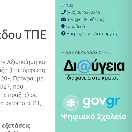
31100
(+30)2645362215
mail@dide.lef.sch.gr
Τοποθεσία
πέδου ΤΠΕ
Ημέρες/ Ώρες Λειτουργίας
Η ΔΔΕ ΛΕΥΚΑΔΑΣ ΣΤΗ…
ην Αξιοποίηση και
άξη (Επιμόρφωση
020», Πρόγραμμα
2027, που
της πράξης) σε
πιστοποίησης Β1,
 εξετάσεις