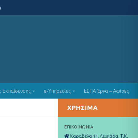
α
ς Εκπαίδευσης
e-Υπηρεσίες
ΕΣΠΑ Έργα – Αφίσες
ΧΡΉΣΙΜΑ
ΕΠΙΚΟΙΝΩΝΊΑ
Καραβέλα 11, Λευκάδα, Τ.Κ.