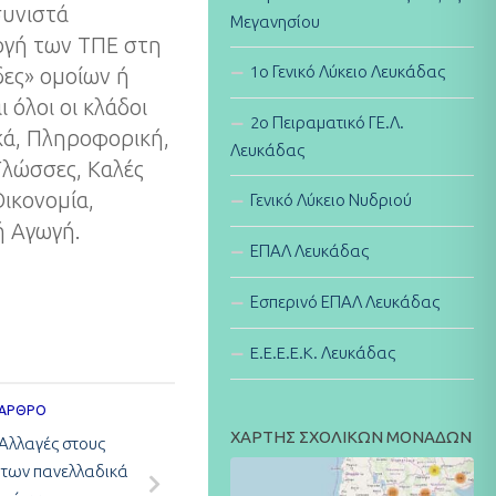
συνιστά
Μεγανησίου
ογή των ΤΠΕ στη
1ο Γενικό Λύκειο Λευκάδας
δες» ομοίων ή
 όλοι οι κλάδοι
2ο Πειραματικό ΓΕ.Λ.
ικά, Πληροφορική,
Λευκάδας
Γλώσσες, Καλές
Οικονομία,
Γενικό Λύκειο Νυδριού
ή Αγωγή.
ΕΠΑΛ Λευκάδας
Εσπερινό ΕΠΑΛ Λευκάδας
E.E.E.E.K. Λευκάδας
 ΆΡΘΡΟ
ΧΑΡΤΗΣ ΣΧΟΛΙΚΩΝ ΜΟΝΑΔΩΝ
 Αλλαγές στους
 των πανελλαδικά