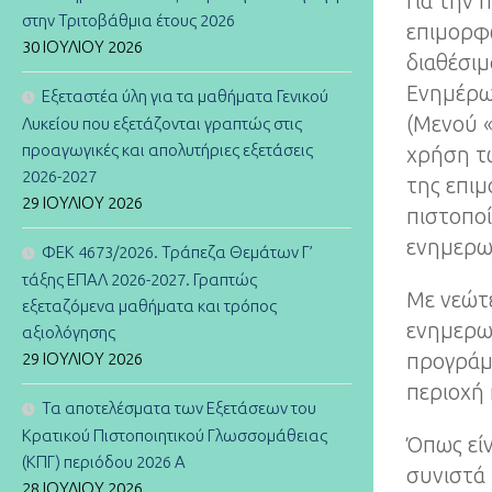
Για την 
στην Τριτοβάθμια έτους 2026
επιμορφω
30 ΙΟΥΛΊΟΥ 2026
διαθέσιμ
Ενημέρω
Εξεταστέα ύλη για τα μαθήματα Γενικού
(Μενού «
Λυκείου που εξετάζονται γραπτώς στις
προαγωγικές και απολυτήριες εξετάσεις
χρήση τ
2026-2027
της επι
29 ΙΟΥΛΊΟΥ 2026
πιστοποί
ενημερωτ
ΦΕΚ 4673/2026. Τράπεζα Θεμάτων Γ’
τάξης ΕΠΑΛ 2026-2027. Γραπτώς
Με νεώτε
εξεταζόμενα μαθήματα και τρόπος
ενημερω
αξιολόγησης
προγράμ
29 ΙΟΥΛΊΟΥ 2026
περιοχή 
Τα αποτελέσματα των Εξετάσεων του
Κρατικού Πιστοποιητικού Γλωσσομάθειας
Όπως είν
(ΚΠΓ) περιόδου 2026 Α
συνιστά
28 ΙΟΥΛΊΟΥ 2026