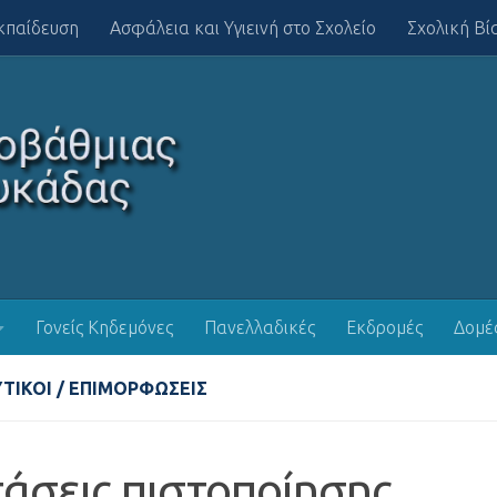
κπαίδευση
Ασφάλεια και Υγιεινή στο Σχολείο
Σχολική Βί
Γονείς Κηδεμόνες
Πανελλαδικές
Εκδρομές
Δομέ
ΤΙΚΟΊ
/
ΕΠΙΜΟΡΦΏΣΕΙΣ
τάσεις πιστοποίησης