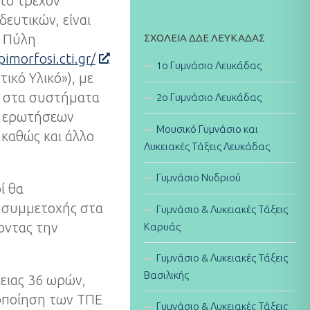
 το τρέχον
ευτικών, είναι
ΣΧΟΛΕΊΑ ΔΔΕ ΛΕΥΚΆΔΑΣ
ν Πύλη
pimorfosi.cti.gr/
1ο Γυμνάσιο Λευκάδας
κό Υλικό»), με
ν στα συστήματα
2ο Γυμνάσιο Λευκάδας
α ερωτήσεων
Μουσικό Γυμνάσιο και
 καθώς και άλλο
Λυκειακές Τάξεις Λευκάδας
Γυμνάσιο Νυδριού
ί θα
ς συμμετοχής στα
Γυμνάσιο & Λυκειακές Τάξεις
οντας την
Καρυάς
Γυμνάσιο & Λυκειακές Τάξεις
Βασιλικής
ειας 36 ωρών,
ιοποίηση των ΤΠΕ
Γυμνάσιο & Λυκειακές Τάξεις