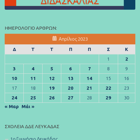
ΗΜΕΡΟΛΌΓΙΟ ΆΡΘΡΩΝ:
Απρίλιος 2023
Δ
Τ
Τ
Π
Π
Σ
Κ
1
2
3
4
5
6
7
8
9
10
11
12
13
14
15
16
17
18
19
20
21
22
23
24
25
26
27
28
29
30
« Μαρ
Μάι »
ΣΧΟΛΕΊΑ ΔΔΕ ΛΕΥΚΆΔΑΣ
1ο Γυμνάσιο Λευκάδας