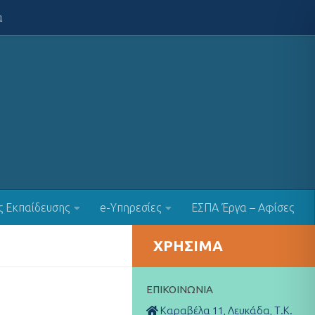
α
ς Εκπαίδευσης
e-Υπηρεσίες
ΕΣΠΑ Έργα – Αφίσες
ΧΡΉΣΙΜΑ
ΕΠΙΚΟΙΝΩΝΊΑ
Καραβέλα 11, Λευκάδα, Τ.Κ.