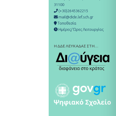
31100
(+30)2645362215
mail@dide.lef.sch.gr
Τοποθεσία
Ημέρες/ Ώρες Λειτουργίας
Η ΔΔΕ ΛΕΥΚΑΔΑΣ ΣΤΗ…