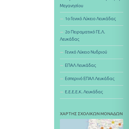
Μεγανησίου
1ο Γενικό Λύκειο Λευκάδας
2ο Πειραματικό ΓΕ.Λ.
Λευκάδας
Γενικό Λύκειο Νυδριού
ΕΠΑΛ Λευκάδας
Εσπερινό ΕΠΑΛ Λευκάδας
E.E.E.E.K. Λευκάδας
ΧΑΡΤΗΣ ΣΧΟΛΙΚΩΝ ΜΟΝΑΔΩΝ