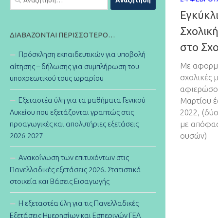
για:
Εγκύκλι
Σχολική
ΔΙΑΒΆΖΟΝΤΑΙ ΠΕΡΙΣΣΌΤΕΡΟ…
στο Σχο
Πρόσκληση εκπαιδευτικών για υποβολή
Με αφορμή
αίτησης – δήλωσης για συμπλήρωση του
σχολικές 
υποχρεωτικού τους ωραρίου
αφιερώσου
Εξεταστέα ύλη για τα μαθήματα Γενικού
Μαρτίου έ
Λυκείου που εξετάζονται γραπτώς στις
2022, (δύ
προαγωγικές και απολυτήριες εξετάσεις
με απόφασ
2026-2027
ουσών)
Ανακοίνωση των επιτυχόντων στις
Πανελλαδικές εξετάσεις 2026. Στατιστικά
στοιχεία και Βάσεις Εισαγωγής
Η εξεταστέα ύλη για τις Πανελλαδικές
Εξετάσεις Ημερησίων και Εσπερινών ΓΕΛ