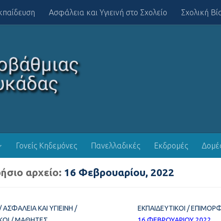
κπαίδευση
Ασφάλεια και Υγιεινή στο Σχολείο
Σχολική Βί
Γονείς Κηδεμόνες
Πανελλαδικές
Εκδρομές
Δομέ
ήσιο αρχείο:
16 Φεβρουαρίου, 2022
/
ΑΣΦΆΛΕΙΑ ΚΑΙ ΥΓΙΕΙΝΉ
/
ΕΚΠΑΙΔΕΥΤΙΚΟΊ
/
ΕΠΙΜΟΡΦ
ΚΟΊ
/
ΜΑΘΗΤΈΣ
16 ΦΕΒΡΟΥΑΡΊΟΥ 2022