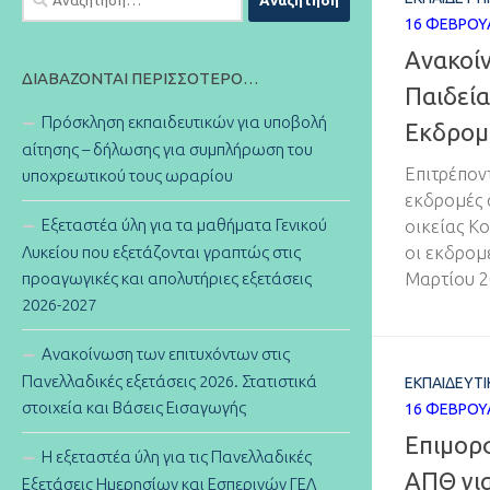
για:
16 ΦΕΒΡΟΥ
Ανακοί
ΔΙΑΒΆΖΟΝΤΑΙ ΠΕΡΙΣΣΌΤΕΡΟ…
Παιδεία
Πρόσκληση εκπαιδευτικών για υποβολή
Εκδρομ
αίτησης – δήλωσης για συμπλήρωση του
Επιτρέποντ
υποχρεωτικού τους ωραρίου
εκδρομές 
Εξεταστέα ύλη για τα μαθήματα Γενικού
οικείας Κ
Λυκείου που εξετάζονται γραπτώς στις
οι εκδρομ
προαγωγικές και απολυτήριες εξετάσεις
Μαρτίου 2
2026-2027
Ανακοίνωση των επιτυχόντων στις
Πανελλαδικές εξετάσεις 2026. Στατιστικά
ΕΚΠΑΙΔΕΥΤΙ
στοιχεία και Βάσεις Εισαγωγής
16 ΦΕΒΡΟΥ
Επιμορ
Η εξεταστέα ύλη για τις Πανελλαδικές
ΑΠΘ για
Εξετάσεις Ημερησίων και Εσπερινών ΓΕΛ