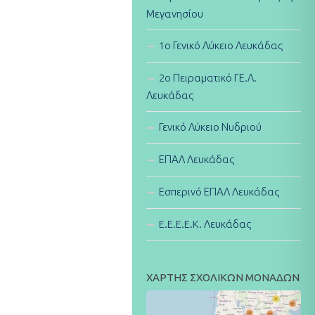
Μεγανησίου
1ο Γενικό Λύκειο Λευκάδας
2ο Πειραματικό ΓΕ.Λ.
Λευκάδας
Γενικό Λύκειο Νυδριού
ΕΠΑΛ Λευκάδας
Εσπερινό ΕΠΑΛ Λευκάδας
E.E.E.E.K. Λευκάδας
ΧΑΡΤΗΣ ΣΧΟΛΙΚΩΝ ΜΟΝΑΔΩΝ