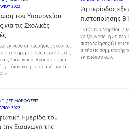
ΑΡΊΟΥ 2022
2η περίοδος εξ
νωση του Υπουργείου
πιστοποίησης Β
ς για τις Σχολικές
Εντός του Μαρτίου 20
ές
να ξεκινήσει η 2η περ
πιστοποίησης Β1 επιπέ
αι εκ νέου οι ημερήσιες σχολικές
αιτήσεις συμμετοχής 
από την ημερομηνία έκδοσης της
εκπαιδευτικών.
οινής Υπουργικής Απόφασης, και
ές με διανυκτέρευση από την 1η
022.
ΚΟΊ
/
ΕΠΙΜΟΡΦΏΣΕΙΣ
ΑΡΊΟΥ 2022
φωτική Ημερίδα του
 την Εισαγωγή της