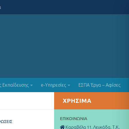
α
ς Εκπαίδευσης
e-Υπηρεσίες
ΕΣΠΑ Έργα – Αφίσες
ΧΡΉΣΙΜΑ
ΕΠΙΚΟΙΝΩΝΊΑ
ΏΣΕΙΣ
Καραβέλα 11, Λευκάδα, Τ.Κ.