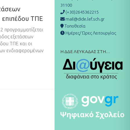
31100
ετάσεων
(+30)2645362215
1 επιπέδου ΤΠΕ
mail@dide.lef.sch.gr
Τοποθεσία
22 προγραμματίζεται
Ημέρες/ Ώρες Λειτουργίας
ίοδος εξετάσεων
δου ΤΠΕ και οι
των ενδιαφερομένων
Η ΔΔΕ ΛΕΥΚΑΔΑΣ ΣΤΗ…