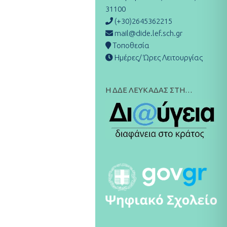
31100
(+30)2645362215
mail@dide.lef.sch.gr
Τοποθεσία
Ημέρες/ Ώρες Λειτουργίας
Η ΔΔΕ ΛΕΥΚΑΔΑΣ ΣΤΗ…