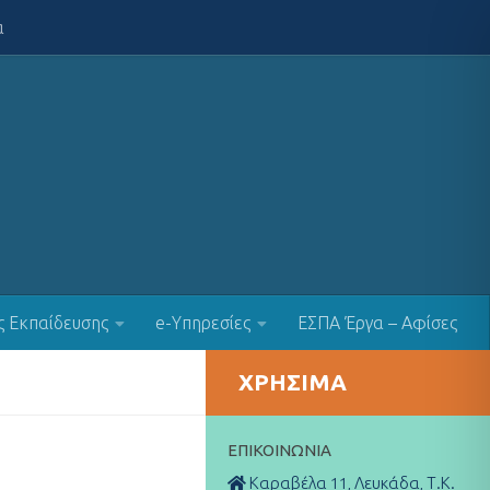
α
ς Εκπαίδευσης
e-Υπηρεσίες
ΕΣΠΑ Έργα – Αφίσες
ΧΡΉΣΙΜΑ
ΕΠΙΚΟΙΝΩΝΊΑ
Καραβέλα 11, Λευκάδα, Τ.Κ.