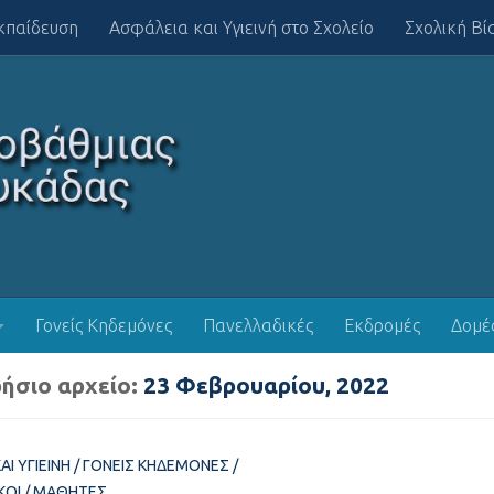
κπαίδευση
Ασφάλεια και Υγιεινή στο Σχολείο
Σχολική Βί
Γονείς Κηδεμόνες
Πανελλαδικές
Εκδρομές
Δομέ
ήσιο αρχείο:
23 Φεβρουαρίου, 2022
ΑΙ ΥΓΙΕΙΝΉ
/
ΓΟΝΕΊΣ ΚΗΔΕΜΌΝΕΣ
/
ΚΟΊ
/
ΜΑΘΗΤΈΣ