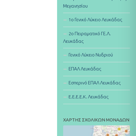
Μεγανησίου
1ο Γενικό Λύκειο Λευκάδας
2ο Πειραματικό ΓΕ.Λ.
Λευκάδας
Γενικό Λύκειο Νυδριού
ΕΠΑΛ Λευκάδας
Εσπερινό ΕΠΑΛ Λευκάδας
E.E.E.E.K. Λευκάδας
ΧΑΡΤΗΣ ΣΧΟΛΙΚΩΝ ΜΟΝΑΔΩΝ