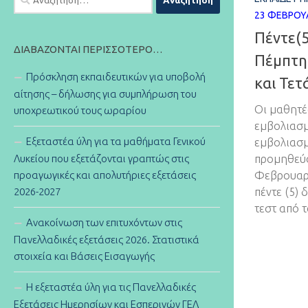
για:
23 ΦΕΒΡΟΥ
Πέντε(5
ΔΙΑΒΆΖΟΝΤΑΙ ΠΕΡΙΣΣΌΤΕΡΟ…
Πέμπτη
Πρόσκληση εκπαιδευτικών για υποβολή
και Τετ
αίτησης – δήλωσης για συμπλήρωση του
Οι μαθητέ
υποχρεωτικού τους ωραρίου
εμβολιασμ
Εξεταστέα ύλη για τα μαθήματα Γενικού
εμβολιασμ
Λυκείου που εξετάζονται γραπτώς στις
προμηθεύο
προαγωγικές και απολυτήριες εξετάσεις
Φεβρουαρί
2026-2027
πέντε (5) 
τεστ από 
Ανακοίνωση των επιτυχόντων στις
Πανελλαδικές εξετάσεις 2026. Στατιστικά
στοιχεία και Βάσεις Εισαγωγής
Η εξεταστέα ύλη για τις Πανελλαδικές
Εξετάσεις Ημερησίων και Εσπερινών ΓΕΛ