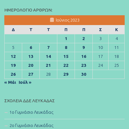
ΗΜΕΡΟΛΌΓΙΟ ΆΡΘΡΩΝ:
Ιούνιος 2023
Δ
Τ
Τ
Π
Π
Σ
Κ
1
2
3
4
5
6
7
8
9
10
11
12
13
14
15
16
17
18
19
20
21
22
23
24
25
26
27
28
29
30
« Μάι
Ιούλ »
ΣΧΟΛΕΊΑ ΔΔΕ ΛΕΥΚΆΔΑΣ
1ο Γυμνάσιο Λευκάδας
2ο Γυμνάσιο Λευκάδας