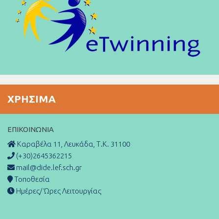
ΧΡΉΣΙΜΑ
ΕΠΙΚΟΙΝΩΝΊΑ
Καραβέλα 11, Λευκάδα, Τ.Κ. 31100
(+30)2645362215
mail@dide.lef.sch.gr
Τοποθεσία
Ημέρες/ Ώρες Λειτουργίας