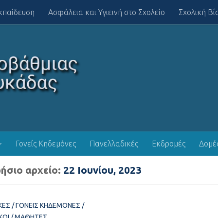
κπαίδευση
Ασφάλεια και Υγιεινή στο Σχολείο
Σχολική Βί
Γονείς Κηδεμόνες
Πανελλαδικές
Εκδρομές
Δομέ
ήσιο αρχείο:
22 Ιουνίου, 2023
ΚΈΣ
/
ΓΟΝΕΊΣ ΚΗΔΕΜΌΝΕΣ
/
ΚΟΊ
/
ΜΑΘΗΤΈΣ