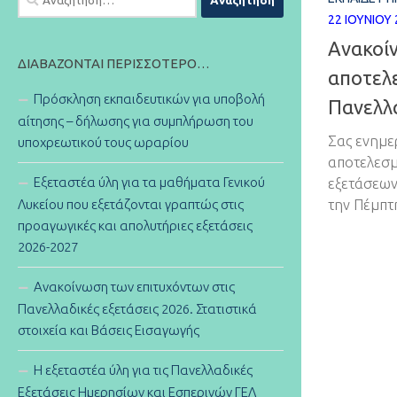
για:
22 ΙΟΥΝΊΟΥ
Ανακοί
ΔΙΑΒΆΖΟΝΤΑΙ ΠΕΡΙΣΣΌΤΕΡΟ…
αποτελε
Πρόσκληση εκπαιδευτικών για υποβολή
Πανελλα
αίτησης – δήλωσης για συμπλήρωση του
Σας ενημε
υποχρεωτικού τους ωραρίου
αποτελεσμ
Εξεταστέα ύλη για τα μαθήματα Γενικού
εξετάσεων
Λυκείου που εξετάζονται γραπτώς στις
την Πέμπτη
προαγωγικές και απολυτήριες εξετάσεις
2026-2027
Ανακοίνωση των επιτυχόντων στις
Πανελλαδικές εξετάσεις 2026. Στατιστικά
στοιχεία και Βάσεις Εισαγωγής
Η εξεταστέα ύλη για τις Πανελλαδικές
Εξετάσεις Ημερησίων και Εσπερινών ΓΕΛ