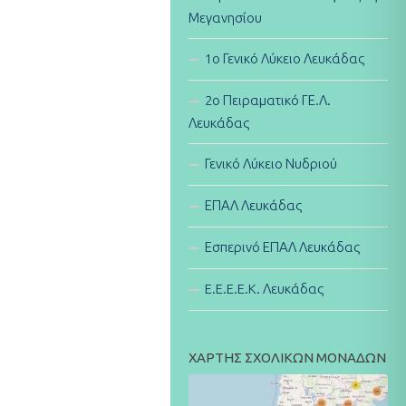
Μεγανησίου
1ο Γενικό Λύκειο Λευκάδας
2ο Πειραματικό ΓΕ.Λ.
Λευκάδας
Γενικό Λύκειο Νυδριού
ΕΠΑΛ Λευκάδας
Εσπερινό ΕΠΑΛ Λευκάδας
E.E.E.E.K. Λευκάδας
ΧΑΡΤΗΣ ΣΧΟΛΙΚΩΝ ΜΟΝΑΔΩΝ