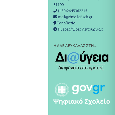
31100
(+30)2645362215
mail@dide.lef.sch.gr
Τοποθεσία
Ημέρες/ Ώρες Λειτουργίας
Η ΔΔΕ ΛΕΥΚΑΔΑΣ ΣΤΗ…