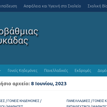
κπαίδευση
Ασφάλεια και Υγιεινή στο Σχολείο
Σχολική Βί
Γονείς Κηδεμόνες
Πανελλαδικές
Εκδρομές
Δομέ
ήσιο αρχείο:
8 Ιουνίου, 2023
ΚΈΣ
/
ΓΟΝΕΊΣ ΚΗΔΕΜΌΝΕΣ
/
ΠΑΝΕΛΛΑΔΙΚΈΣ
/
ΓΟΝΕΊΣ 
ΚΟΊ
/
ΜΑΘΗΤΈΣ
ΕΚΠΑΙΔΕΥΤΙΚΟΊ
/
ΜΑΘΗΤΈ