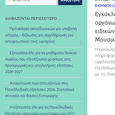
για:
8 ΙΟΥΝΊΟΥ 2
Εγκύκλι
ΔΙΑΒΆΖΟΝΤΑΙ ΠΕΡΙΣΣΌΤΕΡΟ…
οργάνω
Πρόσκληση εκπαιδευτικών για υποβολή
ειδικών
αίτησης – δήλωσης για συμπλήρωση του
Μουσικ
υποχρεωτικού τους ωραρίου
Η εγκύκλιο
Εξεταστέα ύλη για τα μαθήματα Γενικού
πληροφορί
Λυκείου που εξετάζονται γραπτώς στις
οργάνωση 
προαγωγικές και απολυτήριες εξετάσεις
εξετάσεων
2026-2027
με τις Παν
Ανακοίνωση των επιτυχόντων στις
Πανελλαδικές εξετάσεις 2026. Στατιστικά
στοιχεία και Βάσεις Εισαγωγής
Η εξεταστέα ύλη για τις Πανελλαδικές
Εξετάσεις Ημερησίων και Εσπερινών ΓΕΛ