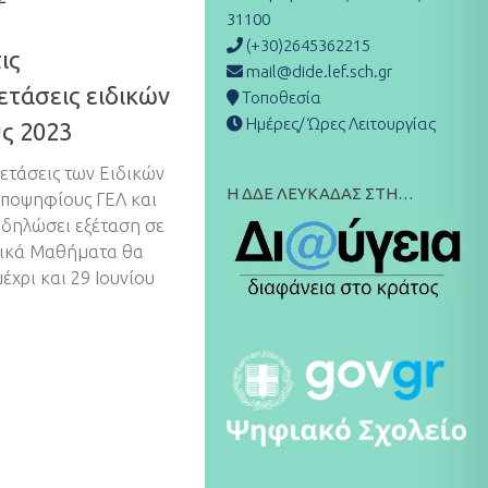
31100
(+30)2645362215
ις
mail@dide.lef.sch.gr
ετάσεις ειδικών
Τοποθεσία
Ημέρες/ Ώρες Λειτουργίας
ς 2023
ξετάσεις των Eιδικών
Η ΔΔΕ ΛΕΥΚΑΔΑΣ ΣΤΗ…
υποψηφίους ΓΕΛ και
 δηλώσει εξέταση σε
δικά Μαθήματα θα
έχρι και 29 Ιουνίου