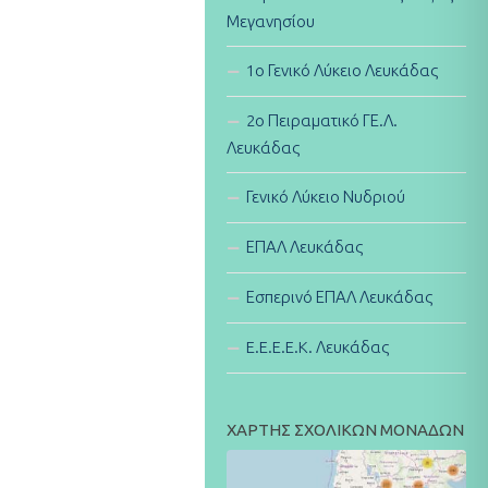
Μεγανησίου
1ο Γενικό Λύκειο Λευκάδας
2ο Πειραματικό ΓΕ.Λ.
Λευκάδας
Γενικό Λύκειο Νυδριού
ΕΠΑΛ Λευκάδας
Εσπερινό ΕΠΑΛ Λευκάδας
E.E.E.E.K. Λευκάδας
ΧΑΡΤΗΣ ΣΧΟΛΙΚΩΝ ΜΟΝΑΔΩΝ