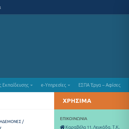
α
ς Εκπαίδευσης
e-Υπηρεσίες
ΕΣΠΑ Έργα – Αφίσες
ΧΡΉΣΙΜΑ
ΕΠΙΚΟΙΝΩΝΊΑ
ΚΗΔΕΜΌΝΕΣ
/
Καραβέλα 11, Λευκάδα, Τ.Κ.
Σ