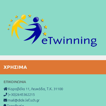
ΧΡΉΣΙΜΑ
ΕΠΙΚΟΙΝΩΝΊΑ
Καραβέλα 11, Λευκάδα, Τ.Κ. 31100
(+30)2645362215
mail@dide.lef.sch.gr
Τοποθεσία