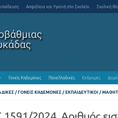
κπαίδευση
Ασφάλεια και Υγιεινή στο Σχολείο
Σχολική Βί
Γονείς Κηδεμόνες
Πανελλαδικές
Εκδρομές
Δομέ
ΔΙΚΈΣ
/
ΓΟΝΕΊΣ ΚΗΔΕΜΌΝΕΣ
/
ΕΚΠΑΙΔΕΥΤΙΚΟΊ
/
ΜΑΘΗΤ
 1591/2024. Αριθμός ει