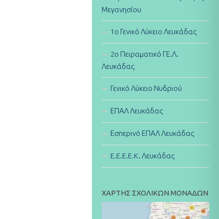
Μεγανησίου
1ο Γενικό Λύκειο Λευκάδας
2ο Πειραματικό ΓΕ.Λ.
Λευκάδας
Γενικό Λύκειο Νυδριού
ΕΠΑΛ Λευκάδας
Εσπερινό ΕΠΑΛ Λευκάδας
E.E.E.E.K. Λευκάδας
ΧΑΡΤΗΣ ΣΧΟΛΙΚΩΝ ΜΟΝΑΔΩΝ