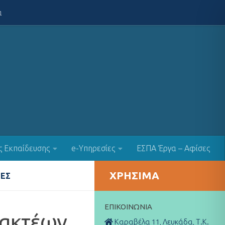
α
ς Εκπαίδευσης
e-Υπηρεσίες
ΕΣΠΑ Έργα – Αφίσες
ΧΡΉΣΙΜΑ
ΈΣ
ΕΠΙΚΟΙΝΩΝΊΑ
σακτέων
Καραβέλα 11, Λευκάδα, Τ.Κ.