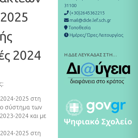
31100
-2025
(+30)2645362215
mail@dide.lef.sch.gr
Τοποθεσία
κής
Ημέρες/ Ώρες Λειτουργίας
ές 2024
Η ΔΔΕ ΛΕΥΚΑΔΑΣ ΣΤΗ…
ς:
 2024-2025 στη
το σύστημα των
2023-2024 και με
 2024-2025 στη