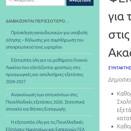
για:
για 
ΔΙΑΒΆΖΟΝΤΑΙ ΠΕΡΙΣΣΌΤΕΡΟ…
στις
Πρόσκληση εκπαιδευτικών για υποβολή
αίτησης – δήλωσης για συμπλήρωση του
υποχρεωτικού τους ωραρίου
Ακαδ
Εξεταστέα ύλη για τα μαθήματα Γενικού
Λυκείου που εξετάζονται γραπτώς στις
ΣΥΝΤΆΚΤΗ
προαγωγικές και απολυτήριες εξετάσεις
Δημοσιεύ
2026-2027
Καθο
Ανακοίνωση των επιτυχόντων στις
Σχολ
Πανελλαδικές εξετάσεις 2026. Στατιστικά
στοιχεία και Βάσεις Εισαγωγής
εξετά
κατατ
Η εξεταστέα ύλη για τις Πανελλαδικές
Καθο
Εξετάσεις Ημερησίων και Εσπερινών ΓΕΛ