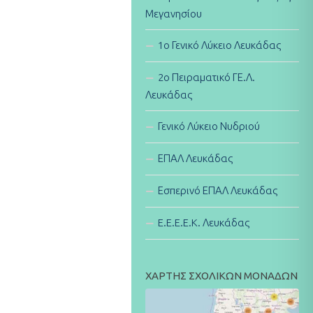
Μεγανησίου
1ο Γενικό Λύκειο Λευκάδας
2ο Πειραματικό ΓΕ.Λ.
Λευκάδας
Γενικό Λύκειο Νυδριού
ΕΠΑΛ Λευκάδας
Εσπερινό ΕΠΑΛ Λευκάδας
E.E.E.E.K. Λευκάδας
ΧΑΡΤΗΣ ΣΧΟΛΙΚΩΝ ΜΟΝΑΔΩΝ