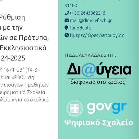
31100
(+30)2645362215
 Ρύθμιση
mail@dide.lef.sch.gr
 με την
Τοποθεσία
Ημέρες/ Ώρες Λειτουργίας
ών σε Πρότυπα,
 Εκκλησιαστικά
Η ΔΔΕ ΛΕΥΚΑΔΑΣ ΣΤΗ…
024-2025
1671 τ.Β’ (14-3-
θέμα: «Ρύθμιση
ην εισαγωγή μαθητών
Πειραματικά Σχολεία
λεία.» για το σχολικό