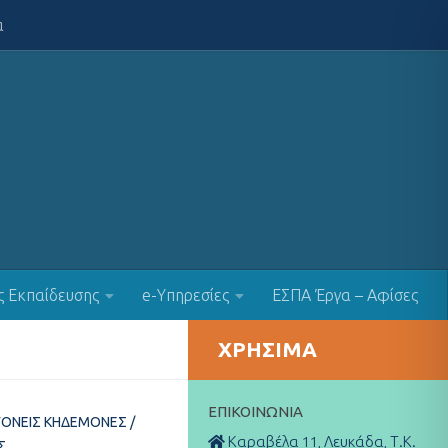
α
ς Εκπαίδευσης
e-Υπηρεσίες
ΕΣΠΑ Έργα – Αφίσες
ΧΡΉΣΙΜΑ
ΕΠΙΚΟΙΝΩΝΊΑ
ΓΟΝΕΊΣ ΚΗΔΕΜΌΝΕΣ
/
Καραβέλα 11, Λευκάδα, Τ.Κ.
Σ