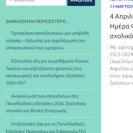
για:
15 ΜΑΡΤΊΟΥ
4 Απριλ
ΔΙΑΒΆΖΟΝΤΑΙ ΠΕΡΙΣΣΌΤΕΡΟ…
Ημέρα Φ
Πρόσκληση εκπαιδευτικών για υποβολή
σχολικό
αίτησης – δήλωσης για συμπλήρωση του
Με αφετηρ
υποχρεωτικού τους ωραρίου
2023-2024
Εξεταστέα ύλη για τα μαθήματα Γενικού
Πανελλήνι
Λυκείου που εξετάζονται γραπτώς στις
Απριλίου 
προαγωγικές και απολυτήριες εξετάσεις
είναι αφι
2026-2027
δράσεων φ
Ανακοίνωση των επιτυχόντων στις
Πανελλαδικές εξετάσεις 2026. Στατιστικά
στοιχεία και Βάσεις Εισαγωγής
Η εξεταστέα ύλη για τις Πανελλαδικές
Εξετάσεις Ημερησίων και Εσπερινών ΓΕΛ