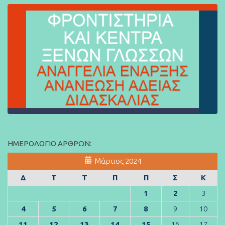
ΗΜΕΡΟΛΌΓΙΟ ΆΡΘΡΩΝ:
Μάρτιος 2024
Δ
Τ
Τ
Π
Π
Σ
Κ
1
2
3
4
5
6
7
8
9
10
11
12
13
14
15
16
17