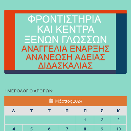
ΗΜΕΡΟΛΌΓΙΟ ΆΡΘΡΩΝ:
Μάρτιος 2024
Δ
Τ
Τ
Π
Π
Σ
Κ
1
2
3
4
5
6
7
8
9
10