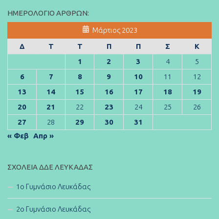
ΗΜΕΡΟΛΌΓΙΟ ΆΡΘΡΩΝ:
Μάρτιος 2023
Δ
Τ
Τ
Π
Π
Σ
Κ
1
2
3
4
5
6
7
8
9
10
11
12
13
14
15
16
17
18
19
20
21
22
23
24
25
26
27
28
29
30
31
« Φεβ
Απρ »
ΣΧΟΛΕΊΑ ΔΔΕ ΛΕΥΚΆΔΑΣ
1ο Γυμνάσιο Λευκάδας
2ο Γυμνάσιο Λευκάδας