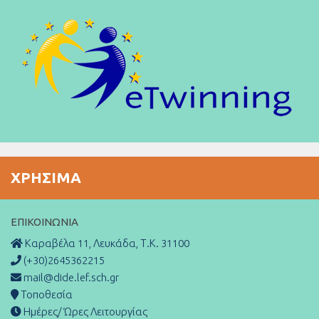
ΧΡΉΣΙΜΑ
ΕΠΙΚΟΙΝΩΝΊΑ
Καραβέλα 11, Λευκάδα, Τ.Κ. 31100
(+30)2645362215
mail@dide.lef.sch.gr
Τοποθεσία
Ημέρες/ Ώρες Λειτουργίας