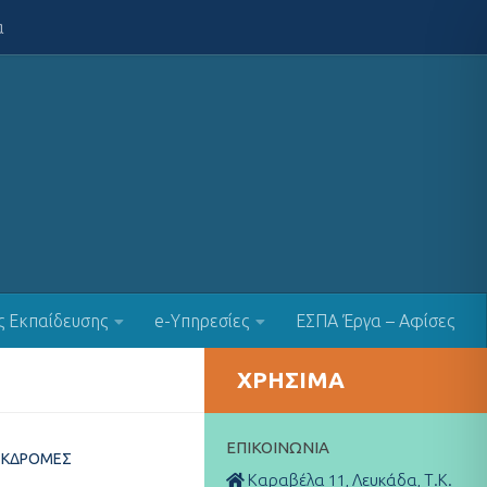
α
ς Εκπαίδευσης
e-Υπηρεσίες
ΕΣΠΑ Έργα – Αφίσες
ΧΡΉΣΙΜΑ
ΕΠΙΚΟΙΝΩΝΊΑ
ΕΚΔΡΟΜΈΣ
Καραβέλα 11, Λευκάδα, Τ.Κ.