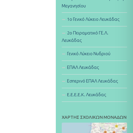
Μεγανησίου
1ο Γενικό Λύκειο Λευκάδας
2ο Πειραματικό ΓΕ.Λ.
Λευκάδας
Γενικό Λύκειο Νυδριού
ΕΠΑΛ Λευκάδας
Εσπερινό ΕΠΑΛ Λευκάδας
E.E.E.E.K. Λευκάδας
ΧΑΡΤΗΣ ΣΧΟΛΙΚΩΝ ΜΟΝΑΔΩΝ