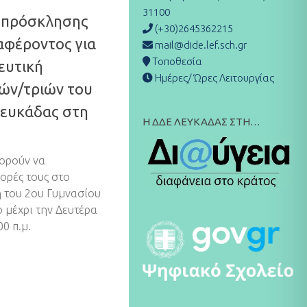
31100
 πρόσκλησης
(+30)2645362215
αφέροντος για
mail@dide.lef.sch.gr
Τοποθεσία
ευτική
Ημέρες/ Ώρες Λειτουργίας
ών/τριών του
Λευκάδας στη
Η ΔΔΕ ΛΕΥΚΑΔΑΣ ΣΤΗ…
ορούν να
ορές τους στο
ή του 2ου Γυμνασίου
 μέχρι την Δευτέρα
0 π.μ.