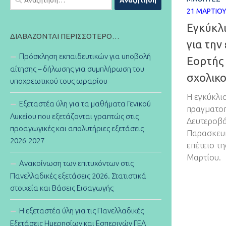
για:
21 ΜΑΡΤΊΟΥ
Εγκύκλι
ΔΙΑΒΆΖΟΝΤΑΙ ΠΕΡΙΣΣΌΤΕΡΟ…
για την
Πρόσκληση εκπαιδευτικών για υποβολή
Εορτής
αίτησης – δήλωσης για συμπλήρωση του
σχολικο
υποχρεωτικού τους ωραρίου
Η εγκύκλιο
Εξεταστέα ύλη για τα μαθήματα Γενικού
πραγματοπ
Λυκείου που εξετάζονται γραπτώς στις
Δευτεροβά
προαγωγικές και απολυτήριες εξετάσεις
Παρασκευή
2026-2027
επέτειο τη
Μαρτίου.
Ανακοίνωση των επιτυχόντων στις
Πανελλαδικές εξετάσεις 2026. Στατιστικά
στοιχεία και Βάσεις Εισαγωγής
Η εξεταστέα ύλη για τις Πανελλαδικές
Εξετάσεις Ημερησίων και Εσπερινών ΓΕΛ