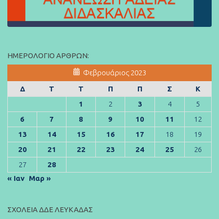
ΗΜΕΡΟΛΌΓΙΟ ΆΡΘΡΩΝ:
Φεβρουάριος 2023
Δ
Τ
Τ
Π
Π
Σ
Κ
1
2
3
4
5
6
7
8
9
10
11
12
13
14
15
16
17
18
19
20
21
22
23
24
25
26
27
28
« Ιαν
Μαρ »
ΣΧΟΛΕΊΑ ΔΔΕ ΛΕΥΚΆΔΑΣ