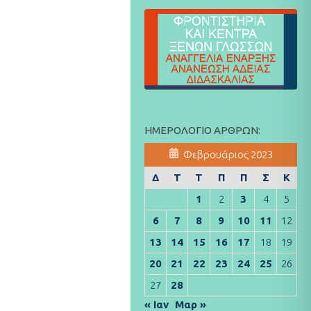
ΗΜΕΡΟΛΌΓΙΟ ΆΡΘΡΩΝ:
Φεβρουάριος 2023
Δ
Τ
Τ
Π
Π
Σ
Κ
1
2
3
4
5
6
7
8
9
10
11
12
13
14
15
16
17
18
19
20
21
22
23
24
25
26
27
28
« Ιαν
Μαρ »