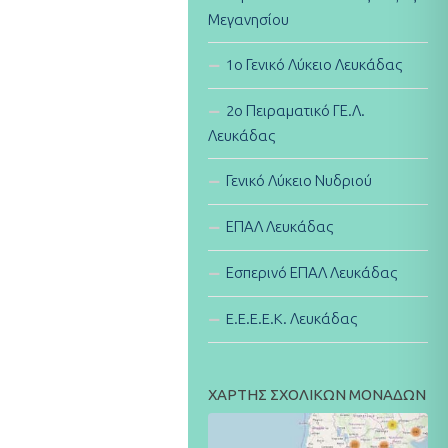
Μεγανησίου
1ο Γενικό Λύκειο Λευκάδας
2ο Πειραματικό ΓΕ.Λ.
Λευκάδας
Γενικό Λύκειο Νυδριού
ΕΠΑΛ Λευκάδας
Εσπερινό ΕΠΑΛ Λευκάδας
E.E.E.E.K. Λευκάδας
ΧΑΡΤΗΣ ΣΧΟΛΙΚΩΝ ΜΟΝΑΔΩΝ