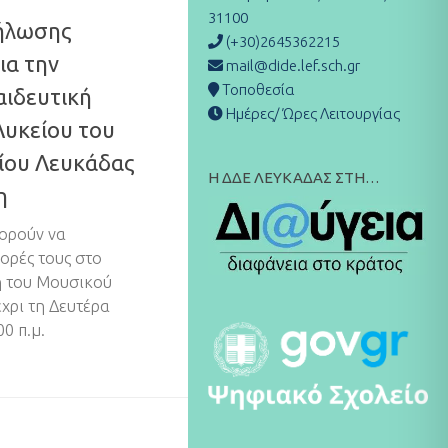
31100
ήλωσης
(+30)2645362215
ια την
mail@dide.lef.sch.gr
Τοποθεσία
αιδευτική
Ημέρες/ Ώρες Λειτουργίας
Λυκείου του
ίου Λευκάδας
Η ΔΔΕ ΛΕΥΚΑΔΑΣ ΣΤΗ…
η
ορούν να
ορές τους στο
ή του Μουσικού
χρι τη Δευτέρα
0 π.μ.