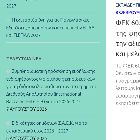
ΕΚΠΑΙΔΕΥΤΙ
2027
8 ΦΕΒΡΟΥΑ
Η εξεταστέα ύλη για τις Πανελλαδικές
ΦΕΚ 602
Εξετάσεις Ημερησίων και Εσπερινών ΕΠΑΛ
της ψη
και Π.ΕΠΑΛ 2027
την αξ
και με
ΤΕΛΕΥΤΑΊΑ ΝΈΑ:
Το ΦΕΚ 602
Συμπληρωματική πρόσκληση εκδήλωσης
θεμάτων σ
ενδιαφέροντος για αιτήσεις εκπαιδευτικών
προγραμμα
για τη διδασκαλία μαθημάτων στα τμήματα
λειτουργί
Διεθνούς Απολυτηρίου (International
εφαρμογής
Baccalaureate – IB) για το 2026-2027
εκπαιδευτ
7 ΑΥΓΟΎΣΤΟΥ 2026
Ειδικότητες δημόσιων Σ.Α.Ε.Κ. για το
εκπαιδευτικό έτος 2026 – 2027
6 ΑΥΓΟΎΣΤΟΥ 2026