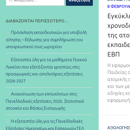
για:
8 ΦΕΒΡΟΥΑ
Εγκύκλι
ΔΙΑΒΆΖΟΝΤΑΙ ΠΕΡΙΣΣΌΤΕΡΟ…
χρονοδι
Πρόσκληση εκπαιδευτικών για υποβολή
της ατο
αίτησης – δήλωσης για συμπλήρωση του
εκπαιδ
υποχρεωτικού τους ωραρίου
ΕΒΠ
Εξεταστέα ύλη για τα μαθήματα Γενικού
Η εφαρμοσ
Λυκείου που εξετάζονται γραπτώς στις
Παιδείας σ
προαγωγικές και απολυτήριες εξετάσεις
ατομικής 
2026-2027
και των μ
οδηγίες κ
Ανακοίνωση των επιτυχόντων στις
εφαρμογή 
Πανελλαδικές εξετάσεις 2026. Στατιστικά
στοιχεία και Βάσεις Εισαγωγής
Η εξεταστέα ύλη για τις Πανελλαδικές
ΑΞΙΟΛΌΓΗΣ
Εξετάσεις Ημερησίων και Εσπερινών ΓΕΛ