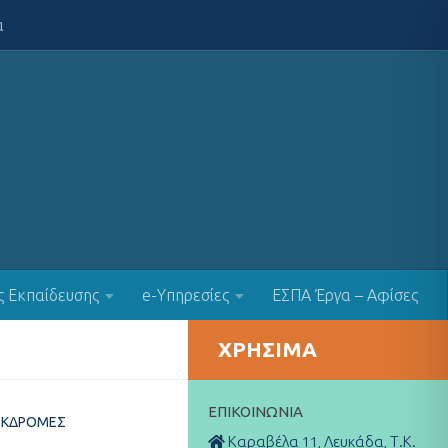
α
ς Εκπαίδευσης
e-Υπηρεσίες
ΕΣΠΑ Έργα – Αφίσες
ΧΡΉΣΙΜΑ
ΕΠΙΚΟΙΝΩΝΊΑ
ΕΚΔΡΟΜΈΣ
Καραβέλα 11, Λευκάδα, Τ.Κ.