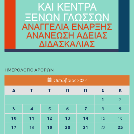
ΗΜΕΡΟΛΌΓΙΟ ΆΡΘΡΩΝ:
Οκτώβριος 2022
Δ
Τ
Τ
Π
Π
Σ
Κ
1
2
3
4
5
6
7
8
9
10
11
12
13
14
15
16
17
18
19
20
21
22
23