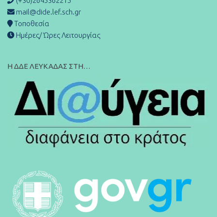
(+30)2645362215
mail@dide.lef.sch.gr
Τοποθεσία
Ημέρες/ Ώρες Λειτουργίας
Η ΔΔΕ ΛΕΥΚΑΔΑΣ ΣΤΗ…