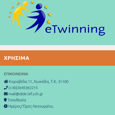
ΧΡΉΣΙΜΑ
ΕΠΙΚΟΙΝΩΝΊΑ
Καραβέλα 11, Λευκάδα, Τ.Κ. 31100
(+30)2645362215
mail@dide.lef.sch.gr
Τοποθεσία
Ημέρες/ Ώρες Λειτουργίας