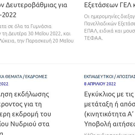
ν Δευτεροβάθμιας για
Εξετάσεων ΓΕΛ 
-2022
Οι ημερομηνίες διεξα
Πανελλαδικών Εξετάσε
τα σε όλα τα Γυμνάσια
ΕΠΑΛ, ειδικά και μου
 τη Δευτέρα 30 Μαΐου 2022, και
ΤΕΦΑΑ.
 Λύκεια, την Παρασκευή 20 Μαΐου
ΙΚΆ ΘΈΜΑΤΑ
/
ΕΚΔΡΟΜΈΣ
ΕΚΠΑΙΔΕΥΤΙΚΟΊ
/
ΑΠΟΣΠΆΣ
2022
8 ΑΠΡΙΛΊΟΥ 2022
ηση εκδήλωσης
Εγκύκλιος με τις
ροντος για τη
μετάταξη ή από
ερη εκδρομή του
(κινητικότητα Α’
ίου Νυδριού στα
Υποβολή αιτήσε
α