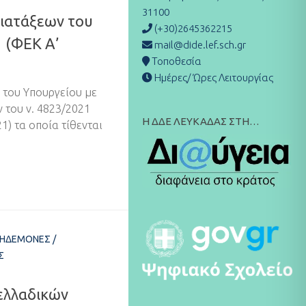
31100
ιατάξεων του
(+30)2645362215
 (ΦΕΚ Α’
mail@dide.lef.sch.gr
Τοποθεσία
Ημέρες/ Ώρες Λειτουργίας
του Υπουργείου με
του ν. 4823/2021
Η ΔΔΕ ΛΕΥΚΑΔΑΣ ΣΤΗ…
1) τα οποία τίθενται
ΚΗΔΕΜΌΝΕΣ
/
Σ
ελλαδικών