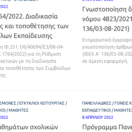
2022
Γνωστοποίηση δ
4/2022. Διαδικασία
νόμου 4823/2021
ς και τοποθέτησης των
136/03-08-2021)
λων Εκπαίδευσης
Ενημερωτικό έγγραφο 
 Φ.351.1/6/40694/Ε3/08-04-
γνωστοποίηση άρθρων 
 1764/2022) για τη Ρύθμιση
(ΦΕΚ Α’ 136/03-08-202
χετικών με τη διαδικασία
σε άμεση εφαρμογή.
και τοποθέτησης των Συμβούλων
σης
ΔΕΜΌΝΕΣ
/
ΕΓΚΎΚΛΙΟΙ ΛΕΙΤΟΥΡΓΊΑΣ
/
ΠΑΝΕΛΛΑΔΙΚΈΣ
/
ΓΟΝΕΊΣ 
ΚΟΊ
/
ΜΑΘΗΤΈΣ
ΕΚΠΑΙΔΕΥΤΙΚΟΊ
/
ΜΑΘΗΤΈ
2022
8 ΑΠΡΙΛΊΟΥ 2022
αθημάτων σχολικών
Πρόγραμμα Παν