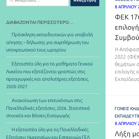
για:
8 ΑΠΡΙΛΊΟΥ 
ΦΕΚ 176
ΔΙΑΒΆΖΟΝΤΑΙ ΠΕΡΙΣΣΌΤΕΡΟ…
επιλογή
Πρόσκληση εκπαιδευτικών για υποβολή
Συμβού
αίτησης – δήλωσης για συμπλήρωση του
Η Απόφαση
υποχρεωτικού τους ωραρίου
2022 (ΦΕΚ
Εξεταστέα ύλη για τα μαθήματα Γενικού
θεμάτων σ
Λυκείου που εξετάζονται γραπτώς στις
επιλογής 
προαγωγικές και απολυτήριες εξετάσεις
Εκπαίδευ
2026-2027
Ανακοίνωση των επιτυχόντων στις
Πανελλαδικές εξετάσεις 2026. Στατιστικά
ΓΟΝΕΊΣ ΚΗ
στοιχεία και Βάσεις Εισαγωγής
ΕΚΠΑΙΔΕΥΤΙ
8 ΑΠΡΙΛΊΟΥ 
Η εξεταστέα ύλη για τις Πανελλαδικές
Λήξη μ
Εξετάσεις Ημερησίων και Εσπερινών ΓΕΛ