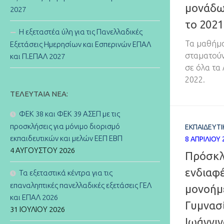
μονάδω
2027
το 2021
Η εξεταστέα ύλη για τις Πανελλαδικές
Τα μαθήμα
Εξετάσεις Ημερησίων και Εσπερινών ΕΠΑΛ
σταματούν
και Π.ΕΠΑΛ 2027
σε όλα τα
2022.
ΤΕΛΕΥΤΑΊΑ ΝΈΑ:
ΦΕΚ 38 και ΦΕΚ 39 ΑΣΕΠ με τις
προσκλήσεις για μόνιμο διορισμό
ΕΚΠΑΙΔΕΥΤ
εκπαιδευτικών και μελών ΕΕΠ ΕΒΠ
8 ΑΠΡΙΛΊΟΥ 
4 ΑΥΓΟΎΣΤΟΥ 2026
Πρόσκλ
ενδιαφέ
Τα εξεταστικά κέντρα για τις
επαναληπτικές πανελλαδικές εξετάσεις ΓΕΛ
μονοήμ
και ΕΠΑΛ 2026
Γυμνασ
31 ΙΟΥΛΊΟΥ 2026
Ιωάννιν