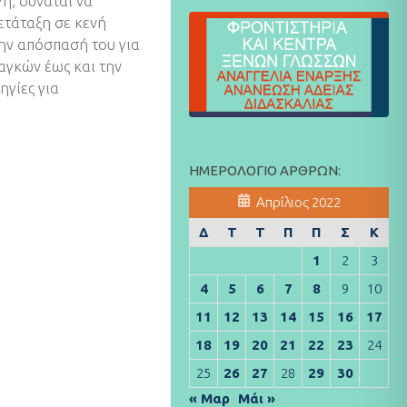
η, δύναται να
ετάταξη σε κενή
την απόσπασή του για
γκών έως και την
ηγίες για
ΗΜΕΡΟΛΌΓΙΟ ΆΡΘΡΩΝ:
Απρίλιος 2022
Δ
Τ
Τ
Π
Π
Σ
Κ
1
2
3
4
5
6
7
8
9
10
11
12
13
14
15
16
17
18
19
20
21
22
23
24
25
26
27
28
29
30
« Μαρ
Μάι »