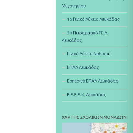
Μεγανησίου
1ο Γενικό Λύκειο Λευκάδας
2ο Πειραματικό ΓΕ.Λ.
Λευκάδας
Γενικό Λύκειο Νυδριού
ΕΠΑΛ Λευκάδας
Εσπερινό ΕΠΑΛ Λευκάδας
E.E.E.E.K. Λευκάδας
ΧΑΡΤΗΣ ΣΧΟΛΙΚΩΝ ΜΟΝΑΔΩΝ