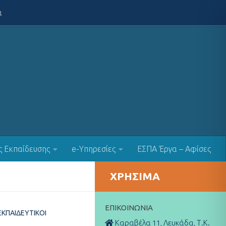
α
ς Εκπαίδευσης
e-Υπηρεσίες
ΕΣΠΑ Έργα – Αφίσες
ΧΡΉΣΙΜΑ
ΕΠΙΚΟΙΝΩΝΊΑ
ΕΚΠΑΙΔΕΥΤΙΚΟΊ
Καραβέλα 11, Λευκάδα, Τ.Κ.