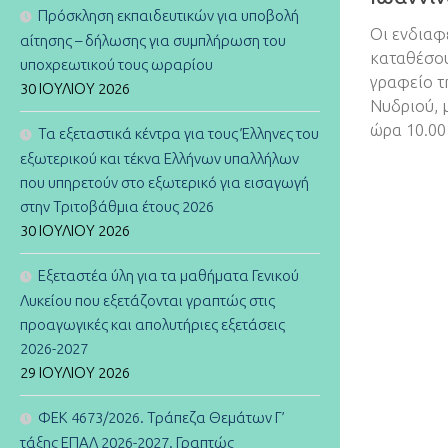
Πρόσκληση εκπαιδευτικών για υποβολή
Οι ενδιαφ
αίτησης – δήλωσης για συμπλήρωση του
καταθέσου
υποχρεωτικού τους ωραρίου
γραφείο τ
30 ΙΟΥΛΊΟΥ 2026
Νυδριού, μ
ώρα 10.00 
Τα εξεταστικά κέντρα για τους Έλληνες του
εξωτερικού και τέκνα Ελλήνων υπαλλήλων
που υπηρετούν στο εξωτερικό για εισαγωγή
στην Τριτοβάθμια έτους 2026
30 ΙΟΥΛΊΟΥ 2026
Εξεταστέα ύλη για τα μαθήματα Γενικού
Λυκείου που εξετάζονται γραπτώς στις
προαγωγικές και απολυτήριες εξετάσεις
2026-2027
29 ΙΟΥΛΊΟΥ 2026
ΦΕΚ 4673/2026. Τράπεζα Θεμάτων Γ’
τάξης ΕΠΑΛ 2026-2027. Γραπτώς