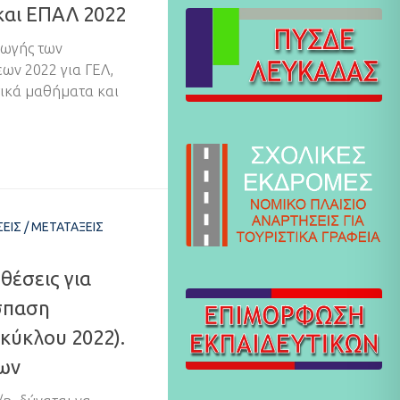
και ΕΠΑΛ 2022
γωγής των
ων 2022 για ΓΕΛ,
σικά μαθήματα και
ΕΙΣ
/
ΜΕΤΑΤΆΞΕΙΣ
 θέσεις για
σπαση
 κύκλου 2022).
ων