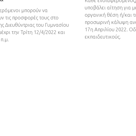
Κάθε ενδιαφερόμενος/
υποβάλει αίτηση για μ
ερόμενοι μπορούν να
οργανική θέση ή/και 
ν τις προσφορές τους στο
προσωρινή κάλυψη ανα
ης Διευθύντριας του Γυμνασίου
17η Απριλίου 2022. Οδ
έχρι την Τρίτη 12/4/2022 και
εκπαιδευτικούς.
π.μ.