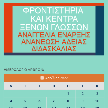
ΗΜΕΡΟΛΌΓΙΟ ΆΡΘΡΩΝ:
Απρίλιος 2022
Δ
Τ
Τ
Π
Π
Σ
Κ
1
2
3
4
5
6
7
8
9
10