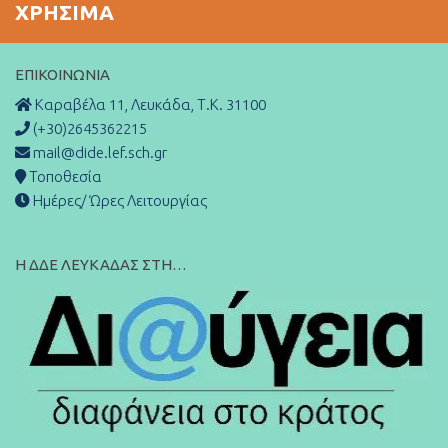
ΧΡΉΣΙΜΑ
ΕΠΙΚΟΙΝΩΝΊΑ
Καραβέλα 11, Λευκάδα, Τ.Κ. 31100
(+30)2645362215
mail@dide.lef.sch.gr
Τοποθεσία
Ημέρες/ Ώρες Λειτουργίας
Η ΔΔΕ ΛΕΥΚΑΔΑΣ ΣΤΗ…