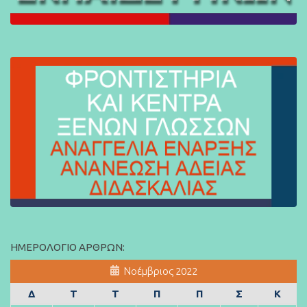
ΗΜΕΡΟΛΌΓΙΟ ΆΡΘΡΩΝ:
Νοέμβριος 2022
Δ
Τ
Τ
Π
Π
Σ
Κ