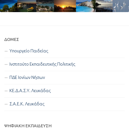
ΔΟΜΈΣ
Υπουργείο Παιδείας
Ινστιτούτο Εκπαιδευτικής Πολιτικής
ΠΔΕ Ιονίων Νήσων
ΚΕ.Δ.Α.Σ.Υ. Λευκάδας
Σ.Α.Ε.Κ. Λευκάδας
ΨΗΦΙΑΚΉ ΕΚΠΑΊΔΕΥΣΗ