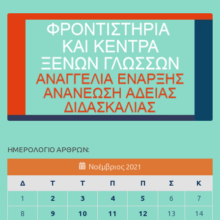
ΗΜΕΡΟΛΌΓΙΟ ΆΡΘΡΩΝ:
Νοέμβριος 2021
Δ
Τ
Τ
Π
Π
Σ
Κ
1
2
3
4
5
6
7
8
9
10
11
12
13
14