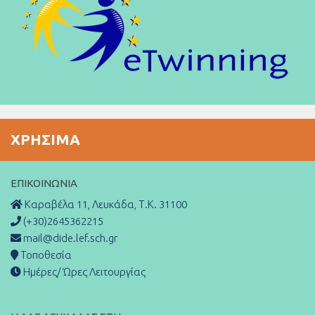
ΧΡΉΣΙΜΑ
ΕΠΙΚΟΙΝΩΝΊΑ
Καραβέλα 11, Λευκάδα, Τ.Κ. 31100
(+30)2645362215
mail@dide.lef.sch.gr
Τοποθεσία
Ημέρες/ Ώρες Λειτουργίας