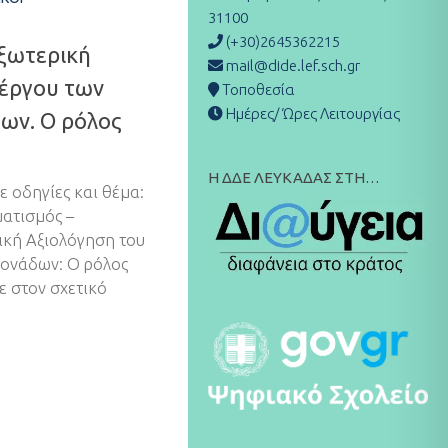
31100
(+30)2645362215
Εξωτερική
mail@dide.lef.sch.gr
 έργου των
Τοποθεσία
Ημέρες/ Ώρες Λειτουργίας
ων. Ο ρόλος
Η ΔΔΕ ΛΕΥΚΑΔΑΣ ΣΤΗ…
 οδηγίες και θέμα:
ατισμός –
ική Αξιολόγηση του
Μονάδων: Ο ρόλος
ε στον σχετικό