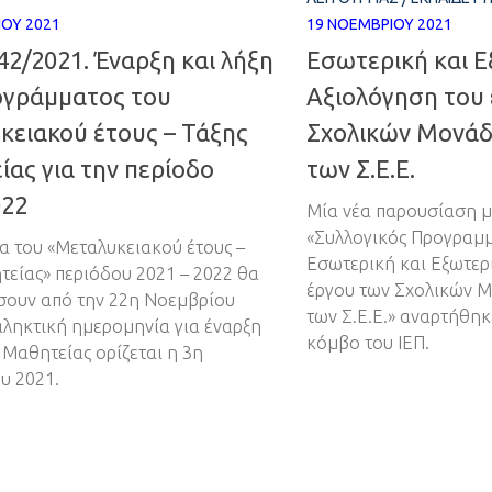
ΊΟΥ 2021
19 ΝΟΕΜΒΡΊΟΥ 2021
2/2021. Έναρξη και λήξη
Εσωτερική και 
ογράμματος του
Αξιολόγηση του
κειακού έτους – Τάξης
Σχολικών Μονάδ
ας για την περίοδο
των Σ.Ε.Ε.
022
Μία νέα παρουσίαση με
«Συλλογικός Προγραμμ
α του «Μεταλυκειακού έτους –
Εσωτερική και Εξωτερ
τείας» περιόδου 2021 – 2022 θα
έργου των Σχολικών 
σουν από την 22η Νοεμβρίου
των Σ.Ε.Ε.» αναρτήθηκ
αληκτική ημερομηνία για έναρξη
κόμβο του ΙΕΠ.
Μαθητείας ορίζεται η 3η
υ 2021.