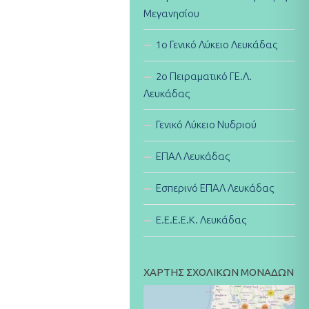
Μεγανησίου
1ο Γενικό Λύκειο Λευκάδας
2ο Πειραματικό ΓΕ.Λ.
Λευκάδας
Γενικό Λύκειο Νυδριού
ΕΠΑΛ Λευκάδας
Εσπερινό ΕΠΑΛ Λευκάδας
E.E.E.E.K. Λευκάδας
ΧΑΡΤΗΣ ΣΧΟΛΙΚΩΝ ΜΟΝΑΔΩΝ