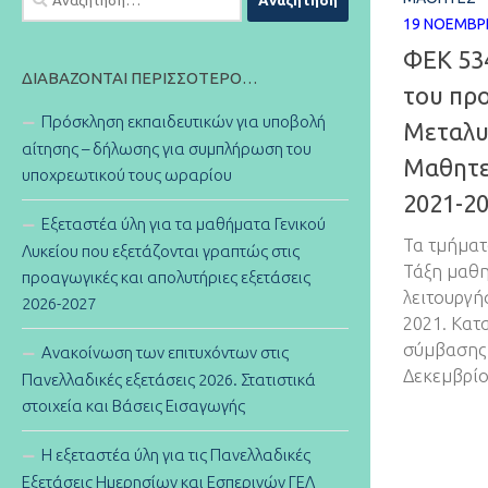
για:
19 ΝΟΕΜΒΡ
ΦΕΚ 534
ΔΙΑΒΆΖΟΝΤΑΙ ΠΕΡΙΣΣΌΤΕΡΟ…
του πρ
Πρόσκληση εκπαιδευτικών για υποβολή
Μεταλυ
αίτησης – δήλωσης για συμπλήρωση του
Μαθητεί
υποχρεωτικού τους ωραρίου
2021-2
Εξεταστέα ύλη για τα μαθήματα Γενικού
Τα τμήματ
Λυκείου που εξετάζονται γραπτώς στις
Τάξη μαθη
προαγωγικές και απολυτήριες εξετάσεις
λειτουργή
2026-2027
2021. Κατ
σύμβασης 
Ανακοίνωση των επιτυχόντων στις
Δεκεμβρίο
Πανελλαδικές εξετάσεις 2026. Στατιστικά
στοιχεία και Βάσεις Εισαγωγής
Η εξεταστέα ύλη για τις Πανελλαδικές
Εξετάσεις Ημερησίων και Εσπερινών ΓΕΛ