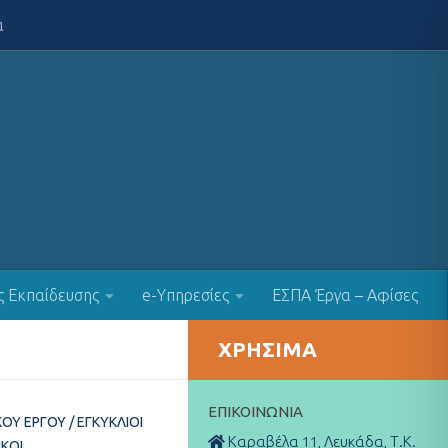
α
ς Εκπαίδευσης
e-Υπηρεσίες
ΕΣΠΑ Έργα – Αφίσες
ΧΡΉΣΙΜΑ
ΕΠΙΚΟΙΝΩΝΊΑ
ΚΟΎ ΈΡΓΟΥ
/
ΕΓΚΎΚΛΙΟΙ
Καραβέλα 11, Λευκάδα, Τ.Κ.
ΙΚΟΊ