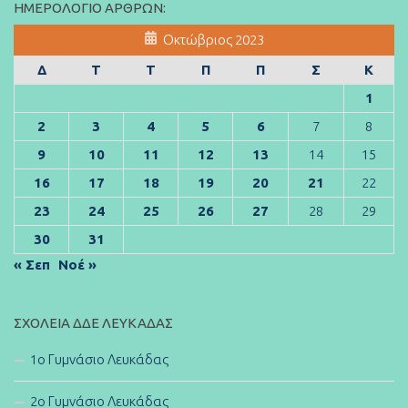
ΗΜΕΡΟΛΌΓΙΟ ΆΡΘΡΩΝ:
Οκτώβριος 2023
Δ
Τ
Τ
Π
Π
Σ
Κ
1
2
3
4
5
6
7
8
9
10
11
12
13
14
15
16
17
18
19
20
21
22
23
24
25
26
27
28
29
30
31
« Σεπ
Νοέ »
ΣΧΟΛΕΊΑ ΔΔΕ ΛΕΥΚΆΔΑΣ
1ο Γυμνάσιο Λευκάδας
2ο Γυμνάσιο Λευκάδας