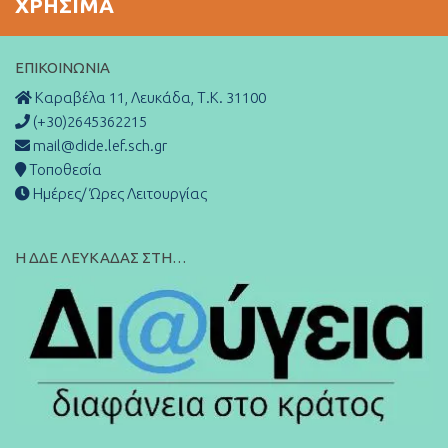
ΧΡΉΣΙΜΑ
ΕΠΙΚΟΙΝΩΝΊΑ
Καραβέλα 11, Λευκάδα, Τ.Κ. 31100
(+30)2645362215
mail@dide.lef.sch.gr
Τοποθεσία
Ημέρες/ Ώρες Λειτουργίας
Η ΔΔΕ ΛΕΥΚΑΔΑΣ ΣΤΗ…