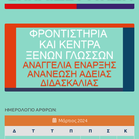
ΗΜΕΡΟΛΌΓΙΟ ΆΡΘΡΩΝ:
Μάρτιος 2024
Δ
Τ
Τ
Π
Π
Σ
Κ