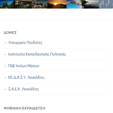
ΔΟΜΈΣ
Υπουργείο Παιδείας
Ινστιτούτο Εκπαιδευτικής Πολιτικής
ΠΔΕ Ιονίων Νήσων
ΚΕ.Δ.Α.Σ.Υ. Λευκάδας
Σ.Α.Ε.Κ. Λευκάδας
ΨΗΦΙΑΚΉ ΕΚΠΑΊΔΕΥΣΗ