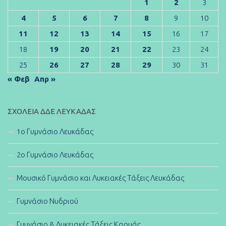
1
2
3
4
5
6
7
8
9
10
11
12
13
14
15
16
17
18
19
20
21
22
23
24
25
26
27
28
29
30
31
« Φεβ
Απρ »
ΣΧΟΛΕΊΑ ΔΔΕ ΛΕΥΚΆΔΑΣ
1ο Γυμνάσιο Λευκάδας
2ο Γυμνάσιο Λευκάδας
Μουσικό Γυμνάσιο και Λυκειακές Τάξεις Λευκάδας
Γυμνάσιο Νυδριού
Γυμνάσιο & Λυκειακές Τάξεις Καρυάς