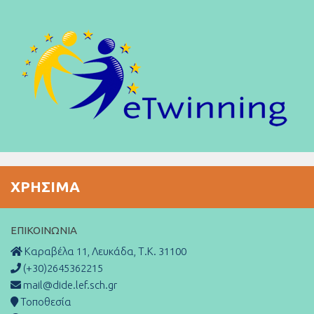
ΧΡΉΣΙΜΑ
ΕΠΙΚΟΙΝΩΝΊΑ
Καραβέλα 11, Λευκάδα, Τ.Κ. 31100
(+30)2645362215
mail@dide.lef.sch.gr
Τοποθεσία