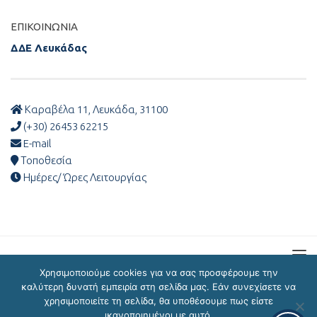
ΕΠΙΚΟΙΝΩΝΊΑ
ΔΔΕ Λευκάδας
Καραβέλα 11, Λευκάδα, 31100
(+30) 26453 62215
E-mail
Τοποθεσία
Ημέρες/ Ώρες Λειτουργίας
Χρησιμοποιούμε cookies για να σας προσφέρουμε την
καλύτερη δυνατή εμπειρία στη σελίδα μας. Εάν συνεχίσετε να
χρησιμοποιείτε τη σελίδα, θα υποθέσουμε πως είστε
ΔΔΕ Λευκάδας © 2026
ικανοποιημένοι με αυτό.