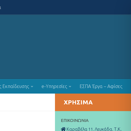
α
ς Εκπαίδευσης
e-Υπηρεσίες
ΕΣΠΑ Έργα – Αφίσες
ΧΡΉΣΙΜΑ
ΕΠΙΚΟΙΝΩΝΊΑ
Καραβέλα 11, Λευκάδα, Τ.Κ.