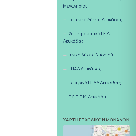
Μεγανησίου
1ο Γενικό Λύκειο Λευκάδας
2ο Πειραματικό ΓΕ.Λ.
Λευκάδας
Γενικό Λύκειο Νυδριού
ΕΠΑΛ Λευκάδας
Εσπερινό ΕΠΑΛ Λευκάδας
E.E.E.E.K. Λευκάδας
ΧΑΡΤΗΣ ΣΧΟΛΙΚΩΝ ΜΟΝΑΔΩΝ