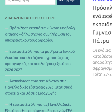
για:
Πρόσκλ
ενδιαφέ
ΔΙΑΒΆΖΟΝΤΑΙ ΠΕΡΙΣΣΌΤΕΡΟ…
εκπαιδε
Πρόσκληση εκπαιδευτικών για υποβολή
Γυμνασ
αίτησης – δήλωσης για συμπλήρωση του
Πάτρα
υποχρεωτικού τους ωραρίου
Οι ενδιαφ
Εξεταστέα ύλη για τα μαθήματα Γενικού
καταθέσου
Λυκείου που εξετάζονται γραπτώς στις
απαραίτητ
προαγωγικές και απολυτήριες εξετάσεις
σφραγισμέ
2026-2027
Τρίτη 27-2
Ανακοίνωση των επιτυχόντων στις
Πανελλαδικές εξετάσεις 2026. Στατιστικά
στοιχεία και Βάσεις Εισαγωγής
Η εξεταστέα ύλη για τις Πανελλαδικές
Εξετάσεις Ημερησίων και Εσπερινών ΓΕΛ