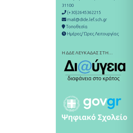
31100
(+30)2645362215
mail@dide.lef.sch.gr
Τοποθεσία
Ημέρες/ Ώρες Λειτουργίας
Η ΔΔΕ ΛΕΥΚΑΔΑΣ ΣΤΗ…