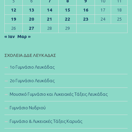
5
6
7
8
9
10
11
12
13
14
15
16
17
18
19
20
21
22
23
24
25
26
27
28
29
« Ιαν
Μαρ »
ΣΧΟΛΕΊΑ ΔΔΕ ΛΕΥΚΆΔΑΣ
1ο Γυμνάσιο Λευκάδας
2ο Γυμνάσιο Λευκάδας
Μουσικό Γυμνάσιο και Λυκειακές Τάξεις Λευκάδας
Γυμνάσιο Νυδριού
Γυμνάσιο & Λυκειακές Τάξεις Καρυάς