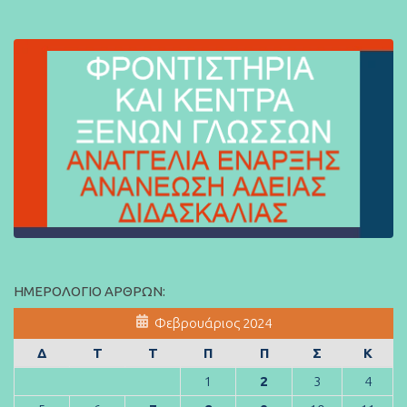
ΗΜΕΡΟΛΌΓΙΟ ΆΡΘΡΩΝ:
Φεβρουάριος 2024
Δ
Τ
Τ
Π
Π
Σ
Κ
1
2
3
4