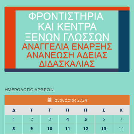
ΗΜΕΡΟΛΌΓΙΟ ΆΡΘΡΩΝ:
Ιανουάριος 2024
Δ
Τ
Τ
Π
Π
Σ
Κ
1
2
3
4
5
6
7
8
9
10
11
12
13
14