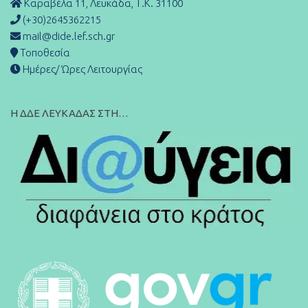
Καραβέλα 11, Λευκάδα, Τ.Κ. 31100
(+30)2645362215
mail@dide.lef.sch.gr
Τοποθεσία
Ημέρες/ Ώρες Λειτουργίας
Η ΔΔΕ ΛΕΥΚΑΔΑΣ ΣΤΗ…