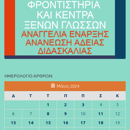
ΗΜΕΡΟΛΌΓΙΟ ΆΡΘΡΩΝ:
Μάιος 2024
Δ
Τ
Τ
Π
Π
Σ
Κ
1
2
3
4
5
6
7
8
9
10
11
12
13
14
15
16
17
18
19