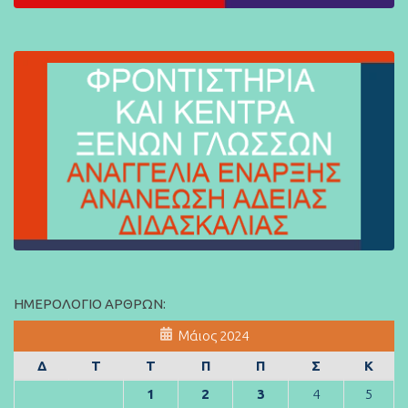
ΗΜΕΡΟΛΌΓΙΟ ΆΡΘΡΩΝ:
Μάιος 2024
Δ
Τ
Τ
Π
Π
Σ
Κ
1
2
3
4
5