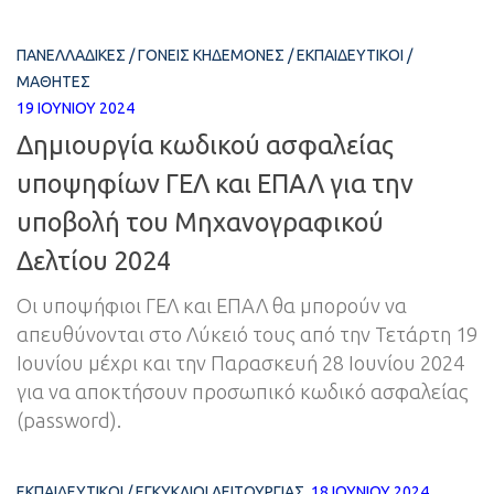
ΠΑΝΕΛΛΑΔΙΚΈΣ
/
ΓΟΝΕΊΣ ΚΗΔΕΜΌΝΕΣ
/
ΕΚΠΑΙΔΕΥΤΙΚΟΊ
/
ΜΑΘΗΤΈΣ
19 ΙΟΥΝΊΟΥ 2024
Δημιουργία κωδικού ασφαλείας
υποψηφίων ΓΕΛ και ΕΠΑΛ για την
υποβολή του Μηχανογραφικού
Δελτίου 2024
Οι υποψήφιοι ΓΕΛ και ΕΠΑΛ θα μπορούν να
απευθύνονται στο Λύκειό τους από την Τετάρτη 19
Ιουνίου μέχρι και την Παρασκευή 28 Ιουνίου 2024
για να αποκτήσουν προσωπικό κωδικό ασφαλείας
(password).
ΕΚΠΑΙΔΕΥΤΙΚΟΊ
/
ΕΓΚΎΚΛΙΟΙ ΛΕΙΤΟΥΡΓΊΑΣ
18 ΙΟΥΝΊΟΥ 2024