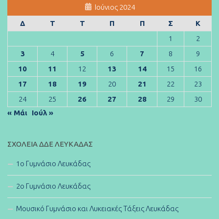
Ιούνιος 2024
Δ
Τ
Τ
Π
Π
Σ
Κ
1
2
3
4
5
6
7
8
9
10
11
12
13
14
15
16
17
18
19
20
21
22
23
24
25
26
27
28
29
30
« Μάι
Ιούλ »
ΣΧΟΛΕΊΑ ΔΔΕ ΛΕΥΚΆΔΑΣ
1ο Γυμνάσιο Λευκάδας
2ο Γυμνάσιο Λευκάδας
Μουσικό Γυμνάσιο και Λυκειακές Τάξεις Λευκάδας