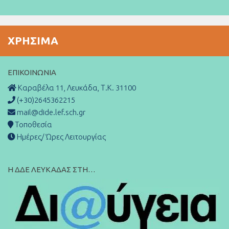
ΧΡΉΣΙΜΑ
ΕΠΙΚΟΙΝΩΝΊΑ
Καραβέλα 11, Λευκάδα, Τ.Κ. 31100
(+30)2645362215
mail@dide.lef.sch.gr
Τοποθεσία
Ημέρες/ Ώρες Λειτουργίας
Η ΔΔΕ ΛΕΥΚΑΔΑΣ ΣΤΗ…