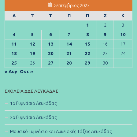
Σεπτέμβριος 2023
Δ
Τ
Τ
Π
Π
Σ
Κ
1
2
3
4
5
6
7
8
9
10
11
12
13
14
15
16
17
18
19
20
21
22
23
24
25
26
27
28
29
30
« Αυγ
Οκτ »
ΣΧΟΛΕΊΑ ΔΔΕ ΛΕΥΚΆΔΑΣ
1ο Γυμνάσιο Λευκάδας
2ο Γυμνάσιο Λευκάδας
Μουσικό Γυμνάσιο και Λυκειακές Τάξεις Λευκάδας