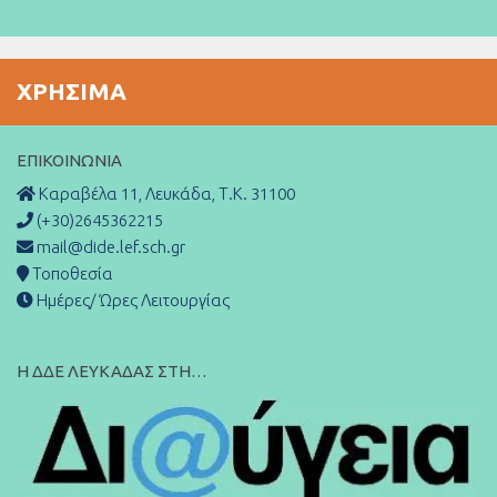
ΧΡΉΣΙΜΑ
ΕΠΙΚΟΙΝΩΝΊΑ
Καραβέλα 11, Λευκάδα, Τ.Κ. 31100
(+30)2645362215
mail@dide.lef.sch.gr
Τοποθεσία
Ημέρες/ Ώρες Λειτουργίας
Η ΔΔΕ ΛΕΥΚΑΔΑΣ ΣΤΗ…