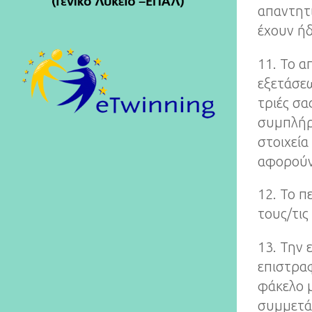
απαντητι
έχουν ήδ
11. Το α
εξετάσεω
τριές σα
συμπλήρω
στοιχεία
αφορούν
12. Το π
τους/τις
13. Την
επιστραφ
φάκελο μ
συμμετάσ