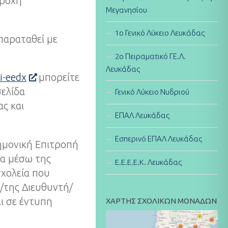
αροχή
Μεγανησίου
1ο Γενικό Λύκειο Λευκάδας
 παραταθεί με
2ο Πειραματικό ΓΕ.Λ.
Λευκάδας
ki-eedx
μπορείτε
σελίδα
Γενικό Λύκειο Νυδριού
ας και
ΕΠΑΛ Λευκάδας
Εσπερινό ΕΠΑΛ Λευκάδας
ημονική Επιτροπή
μα μέσω της
E.E.E.E.K. Λευκάδας
χολεία που
/της Διευθυντή/
ι σε έντυπη
ΧΑΡΤΗΣ ΣΧΟΛΙΚΩΝ ΜΟΝΑΔΩΝ