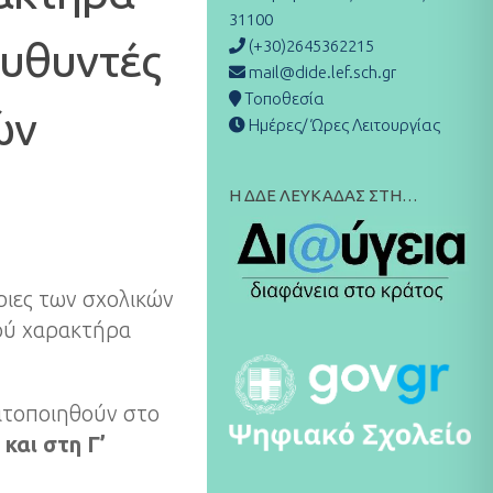
31100
ευθυντές
(+30)2645362215
mail@dide.lef.sch.gr
Τοποθεσία
ών
Ημέρες/ Ώρες Λειτουργίας
Η ΔΔΕ ΛΕΥΚΑΔΑΣ ΣΤΗ…
τριες των σχολικών
ού χαρακτήρα
ατοποιηθούν στο
και στη Γ’