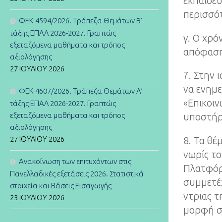
εκπαιδευ
περισσότ
ΦΕΚ 4594/2026. Τράπεζα Θεμάτων B’
τάξης ΕΠΑΛ 2026-2027. Γραπτώς
γ. Ο χρό
εξεταζόμενα μαθήματα και τρόπος
απόφαση 
αξιολόγησης
27 ΙΟΥΛΊΟΥ 2026
7. Στην 
να ενημε
ΦΕΚ 4607/2026. Τράπεζα Θεμάτων Α’
«Επικοιν
τάξης ΕΠΑΛ 2026-2027. Γραπτώς
εξεταζόμενα μαθήματα και τρόπος
υποστήρ
αξιολόγησης
27 ΙΟΥΛΊΟΥ 2026
8. Τα θ
νωρίς το
Ανακοίνωση των επιτυχόντων στις
Πλατφόρ
Πανελλαδικές εξετάσεις 2026. Στατιστικά
συμμετέ
στοιχεία και Βάσεις Εισαγωγής
ντριας τ
23 ΙΟΥΛΊΟΥ 2026
μορφή στ