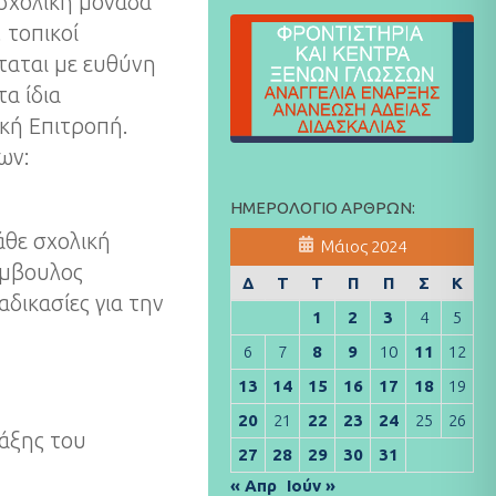
 σχολική μονάδα
 τοπικοί
ταται με ευθύνη
α ίδια
ική Επιτροπή.
ων:
ΗΜΕΡΟΛΌΓΙΟ ΆΡΘΡΩΝ:
άθε σχολική
Μάιος 2024
ύμβουλος
Δ
Τ
Τ
Π
Π
Σ
Κ
αδικασίες για την
1
2
3
4
5
6
7
8
9
10
11
12
13
14
15
16
17
18
19
20
21
22
23
24
25
26
τάξης του
27
28
29
30
31
« Απρ
Ιούν »