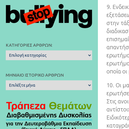
9. Ενδει
εξετάσεω
στην τάξ
διαδικα
επισημαί
ΚΑΤΗΓΟΡΊΕΣ ΆΡΘΡΩΝ:
απαντήσε
Κατηγορίες
ερωτήματ
Άρθρων:
ερωτήμα
οποία οι
ΜΗΝΙΑΊΟ ΙΣΤΟΡΙΚΌ ΆΡΘΡΩΝ
Μηνιαίο
10. Οι μ
Ιστορικό
ερωτήσει
Άρθρων
Στις ανο
αντίστο
Ειδικότε
καταγράψ