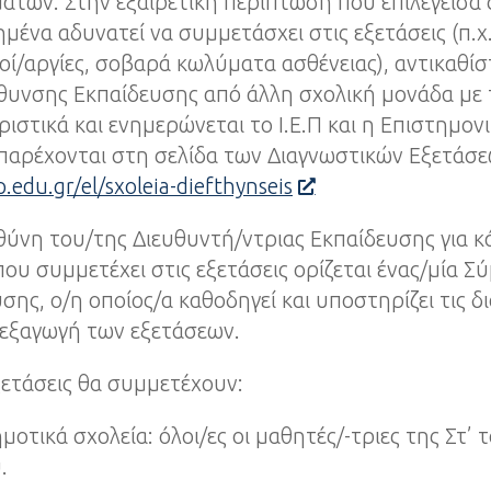
των. Στην εξαιρετική περίπτωση που επιλεγείσα
ημένα αδυνατεί να συμμετάσχει στις εξετάσεις (π.χ.
ί/αργίες, σοβαρά κωλύματα ασθένειας), αντικαθίσ
θυνσης Εκπαίδευσης από άλλη σχολική μονάδα με τ
ιστικά και ενημερώνεται το Ι.Ε.Π και η Επιστημον
παρέχονται στη σελίδα των Διαγνωστικών Εξετάσε
p.edu.gr/el/sxoleia-diefthynseis
θύνη του/της Διευθυντή/ντριας Εκπαίδευσης για κ
ου συμμετέχει στις εξετάσεις ορίζεται ένας/μία Σ
σης, ο/η οποίος/α καθοδηγεί και υποστηρίζει τις δι
ιεξαγωγή των εξετάσεων.
εξετάσεις θα συμμετέχουν:
ημοτικά σχολεία: όλοι/ες οι μαθητές/-τριες της Στ’ 
.