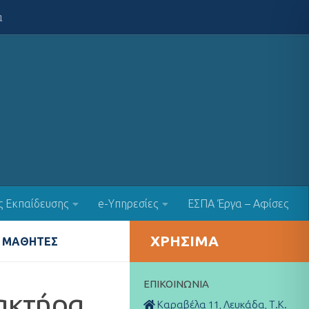
α
ς Εκπαίδευσης
e-Υπηρεσίες
ΕΣΠΑ Έργα – Αφίσες
ΧΡΉΣΙΜΑ
ΜΑΘΗΤΈΣ
ΕΠΙΚΟΙΝΩΝΊΑ
ρακτήρα
Καραβέλα 11, Λευκάδα, Τ.Κ.