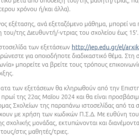
τικό μετά από υπόδειξη του/της μαθητή/τριας, π
ερου χρόνου ή/και άλλα).
νος εξέτασης, ανά εξεταζόμενο μάθημα, μπορεί να
του/της Διευθυντή/-ντριας του σχολείου έως 15′.
ιστοσελίδα των εξετάσεων
http://iep.edu.gr/el/arxi
ρώνεστε για οποιοδήποτε διαδικαστικό θέμα. Στη 
ωνία» μπορείτε να βρείτε τους τρόπους επικοινωνί
ιξης.
έματα των εξετάσεων θα κληρωθούν από την Επιστ
 πρωί της 22ας Μαΐου 2024 και θα είναι προσβάσι
μας Σχολείων της παραπάνω ιστοσελίδας από τα σ
χουν με χρήση των κωδικών Π.Σ.Δ. Με ευθύνη του
ης σχολικής μονάδας, εκτυπώνονται και διανέμοντα
ους/στις μαθητές/τριες.