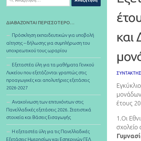
για:
έτου
ΔΙΑΒΆΖΟΝΤΑΙ ΠΕΡΙΣΣΌΤΕΡΟ…
και 
Πρόσκληση εκπαιδευτικών για υποβολή
αίτησης – δήλωσης για συμπλήρωση του
υποχρεωτικού τους ωραρίου
μον
Εξεταστέα ύλη για τα μαθήματα Γενικού
Λυκείου που εξετάζονται γραπτώς στις
ΣΥΝΤΆΚΤΗ
προαγωγικές και απολυτήριες εξετάσεις
Εγκύκλιο
2026-2027
μονάδων
Ανακοίνωση των επιτυχόντων στις
έτους 20
Πανελλαδικές εξετάσεις 2026. Στατιστικά
στοιχεία και Βάσεις Εισαγωγής
1.Οι Εθν
σχολείο
Η εξεταστέα ύλη για τις Πανελλαδικές
Γυμνασίο
Εξετάσεις Ημερησίων και Εσπερινών ΓΕΛ