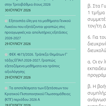
στην Τριτοβάθμια έτους 2026
β. Στα Γ
30 ΙΟΥΛΊΟΥ 2026
1 τμήμα 
συμμετέχ
Εξεταστέα ύλη για τα μαθήματα Γενικού
τον/τη Δ
Λυκείου που εξετάζονται γραπτώς στις
προαγωγικές και απολυτήριες εξετάσεις
6. Για τ
2026-2027
διευκριν
29 ΙΟΥΛΊΟΥ 2026
διευκολύ
ΦΕΚ 4673/2026. Τράπεζα Θεμάτων Γ’
τάξης ΕΠΑΛ 2026-2027. Γραπτώς
α. Οι εν
εξεταζόμενα μαθήματα και τρόπος
εκπαιδευ
αξιολόγησης
προγράμ
29 ΙΟΥΛΊΟΥ 2026
β. Η βοή
Τα αποτελέσματα των Εξετάσεων του
συμπλήρω
Κρατικού Πιστοποιητικού Γλωσσομάθειας
ανάγνωσ
(ΚΠΓ) περιόδου 2026 Α
28 ΙΟΥΛΊΟΥ 2026