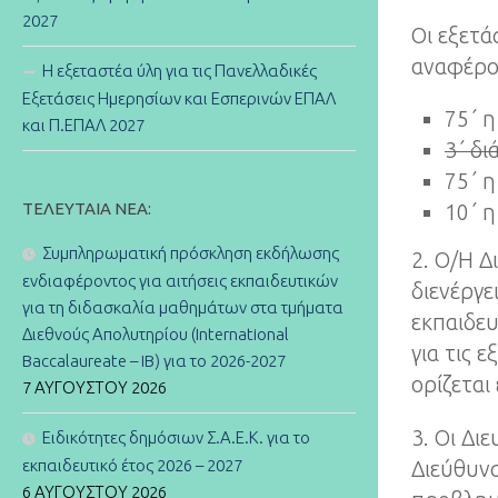
2027
Οι εξετά
αναφέρον
Η εξεταστέα ύλη για τις Πανελλαδικές
Εξετάσεις Ημερησίων και Εσπερινών ΕΠΑΛ
75΄ 
και Π.ΕΠΑΛ 2027
3΄ δι
75΄ 
ΤΕΛΕΥΤΑΊΑ ΝΈΑ:
10΄ 
Συμπληρωματική πρόσκληση εκδήλωσης
2. Ο/H Δ
ενδιαφέροντος για αιτήσεις εκπαιδευτικών
διενέργε
για τη διδασκαλία μαθημάτων στα τμήματα
εκπαιδευ
Διεθνούς Απολυτηρίου (International
για τις 
Baccalaureate – IB) για το 2026-2027
ορίζεται
7 ΑΥΓΟΎΣΤΟΥ 2026
3. Οι Δι
Ειδικότητες δημόσιων Σ.Α.Ε.Κ. για το
εκπαιδευτικό έτος 2026 – 2027
Διεύθυνσ
6 ΑΥΓΟΎΣΤΟΥ 2026