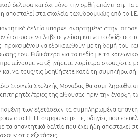
κού δελτίου και όχι μόνο την ορθή απάντηση. Τα 
η αποσταλεί στα σχολεία ταχυδρομικώς από το Ι.Ε
παντητικό δελτίο υπάρχει αναρτημένο στην ιστοσε
ν έτσι ώστε να λάβετε γνώση και να το δείξετε στ
ς, προκειμένου να εξοικειωθούν με τη δομή του κα
σης του. Ειδικότερα για το πεδίο με τα κοινωνι
 προτείνουμε να εξηγήσετε νωρίτερα στους/στις μα
 και να τους/τις βοηθήσετε κατά τη συμπλήρωσή 
εδίο Στοιχεία Σχολικής Μονάδας θα συμπληρωθεί α
 επιτηρητές/τριες της αίθουσας πριν την έναρξη τ
 επομένη των εξετάσεων τα συμπληρωμένα απαντητ
ούν στο Ι.Ε.Π. σύμφωνα με τις οδηγίες που εσωκλ
ε τα απαντητικά δελτία που έχει ήδη αποσταλεί σ
χουν στις εξετάσεις.