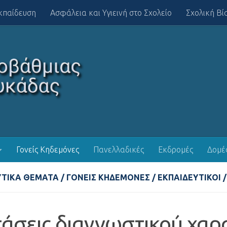
κπαίδευση
Ασφάλεια και Υγιεινή στο Σχολείο
Σχολική Βί
Γονείς Κηδεμόνες
Πανελλαδικές
Εκδρομές
Δομέ
ΥΤΙΚΆ ΘΈΜΑΤΑ
/
ΓΟΝΕΊΣ ΚΗΔΕΜΌΝΕΣ
/
ΕΚΠΑΙΔΕΥΤΙΚΟΊ
/
τάσεις διαγνωστικού χα