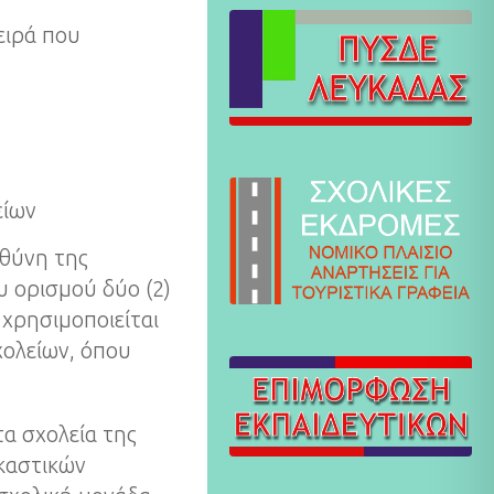
ειρά που
είων
υθύνη της
υ ορισμού δύο (2)
 χρησιμοποιείται
χολείων, όπου
τα σχολεία της
ικαστικών