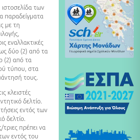
 ιστοσελίδα των
τα παραδείγματα
ς με τη
ιλογής,
ρις εναλλακτικές
ως δύο (2) από τα
 (2) από τα
ού τύπου, στα
πάντησή τους.
ις κλειστές
τητικό δελτίο.
ντήσεις εντός των
ό δελτίο.
ς/τριες πρέπει να
των εντός του