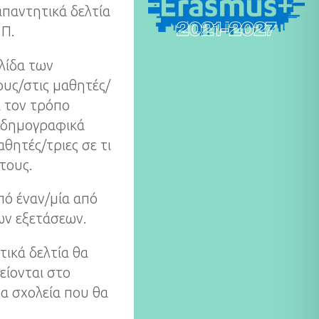
απαντητικά δελτία
.Π.
λίδα των
ους/στις μαθητές/
ι τον τρόπο
κοδημογραφικά
θητές/τριες σε τι
τους.
πό έναν/μία από
ων εξετάσεων.
ικά δελτία θα
είονται στο
τα σχολεία που θα