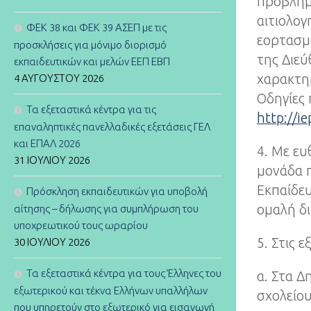
προβλημά
αιτιολογ
ΦΕΚ 38 και ΦΕΚ 39 ΑΣΕΠ με τις
εορτασμο
προσκλήσεις για μόνιμο διορισμό
της Διεύ
εκπαιδευτικών και μελών ΕΕΠ ΕΒΠ
χαρακτηρ
4 ΑΥΓΟΎΣΤΟΥ 2026
Οδηγίες 
Τα εξεταστικά κέντρα για τις
http://ie
επαναληπτικές πανελλαδικές εξετάσεις ΓΕΛ
και ΕΠΑΛ 2026
4. Με ευ
31 ΙΟΥΛΊΟΥ 2026
μονάδα π
Εκπαίδευ
Πρόσκληση εκπαιδευτικών για υποβολή
ομαλή δ
αίτησης – δήλωσης για συμπλήρωση του
υποχρεωτικού τους ωραρίου
5. Στις 
30 ΙΟΥΛΊΟΥ 2026
Τα εξεταστικά κέντρα για τους Έλληνες του
α. Στα Δ
εξωτερικού και τέκνα Ελλήνων υπαλλήλων
σχολείου
που υπηρετούν στο εξωτερικό για εισαγωγή