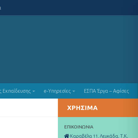
α
ς Εκπαίδευσης
e-Υπηρεσίες
ΕΣΠΑ Έργα – Αφίσες
ΧΡΉΣΙΜΑ
ΕΠΙΚΟΙΝΩΝΊΑ
Καραβέλα 11, Λευκάδα, Τ.Κ.