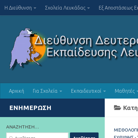
Η Διεύθυνση
Σχολεία Λευκάδας
Εξ Αποστάσεως Ε
Skip to content
Αρχική
Για Σχολεία
Εκπαιδευτικοί
Μαθητές
ΕΝΗΜΈΡΩΣΗ
Κατη
ΑΝΑΖΉΤΗΣΗ…
ΜΙΣΘΟΛΟΓΙ
Αναζήτηση
ΕΥΘΎΝΗΣ -