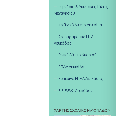
Γυμνάσιο & Λυκειακές Τάξεις
Μεγανησίου
1ο Γενικό Λύκειο Λευκάδας
2ο Πειραματικό ΓΕ.Λ.
Λευκάδας
Γενικό Λύκειο Νυδριού
ΕΠΑΛ Λευκάδας
Εσπερινό ΕΠΑΛ Λευκάδας
E.E.E.E.K. Λευκάδας
ΧΑΡΤΗΣ ΣΧΟΛΙΚΩΝ ΜΟΝΑΔΩΝ