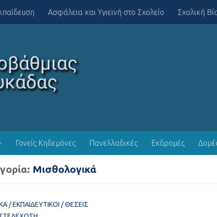
κπαίδευση
Ασφάλεια και Υγιεινή στο Σχολείο
Σχολική Βί
Γονείς Κηδεμόνες
Πανελλαδικές
Εκδρομές
Δομέ
γορία:
Μισθολογικά
ΚΆ
/
ΕΚΠΑΙΔΕΥΤΙΚΟΊ
/
ΘΈΣΕΙΣ
 ΣΤΕΛΈΧΩΣΗ