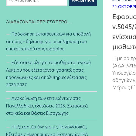
για:
21 ΟΚΤΩΒΡΊ
Εφαρμο
ΔΙΑΒΆΖΟΝΤΑΙ ΠΕΡΙΣΣΌΤΕΡΟ…
ν.5045/
Πρόσκληση εκπαιδευτικών για υποβολή
ενίσχυ
αίτησης – δήλωσης για συμπλήρωση του
μισθωτ
υποχρεωτικού τους ωραρίου
Η με αρ.π
Εξεταστέα ύλη για τα μαθήματα Γενικού
(ΑΔΑ: Ψ16
Λυκείου που εξετάζονται γραπτώς στις
Υπουργείο
προαγωγικές και απολυτήριες εξετάσεις
οδηγιών γ
2026-2027
Μέρους Γ΄ 
Ανακοίνωση των επιτυχόντων στις
Πανελλαδικές εξετάσεις 2026. Στατιστικά
στοιχεία και Βάσεις Εισαγωγής
Η εξεταστέα ύλη για τις Πανελλαδικές
Εξετάσεις Ημερησίων και Εσπερινών ΓΕΛ