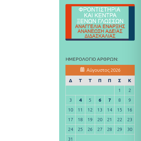
ΗΜΕΡΟΛΌΓΙΟ ΆΡΘΡΩΝ:
Αύγουστος 2026
Δ
Τ
Τ
Π
Π
Σ
Κ
1
2
3
4
5
6
7
8
9
10
11
12
13
14
15
16
17
18
19
20
21
22
23
24
25
26
27
28
29
30
31