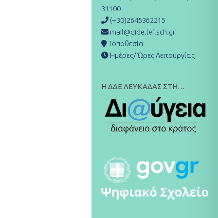
31100
(+30)2645362215
mail@dide.lef.sch.gr
Τοποθεσία
Ημέρες/ Ώρες Λειτουργίας
Η ΔΔΕ ΛΕΥΚΑΔΑΣ ΣΤΗ…